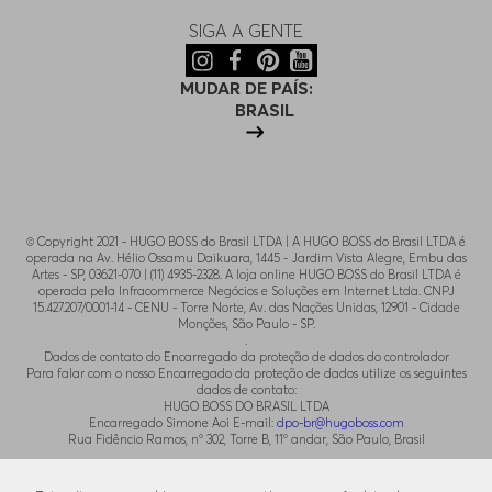
SIGA A GENTE
MUDAR DE PAÍS:
BRASIL
© Copyright 2021 - HUGO BOSS do Brasil LTDA | A HUGO BOSS do Brasil LTDA é
operada na Av. Hélio Ossamu Daikuara, 1445 - Jardim Vista Alegre, Embu das
Artes - SP, 03621-070 | (11) 4935-2328. A loja online HUGO BOSS do Brasil LTDA é
operada pela Infracommerce Negócios e Soluções em Internet Ltda. CNPJ
15.427.207/0001-14 - CENU - Torre Norte, Av. das Nações Unidas, 12901 - Cidade
Monções, São Paulo - SP.
.
Dados de contato do Encarregado da proteção de dados do controlador
Para falar com o nosso Encarregado da proteção de dados utilize os seguintes
dados de contato:
HUGO BOSS DO BRASIL LTDA
Encarregado Simone Aoi E-mail:
dpo-br@hugoboss.com
Rua Fidêncio Ramos, n° 302, Torre B, 11° andar, São Paulo, Brasil
.
Para contato com o SAC utilize o email