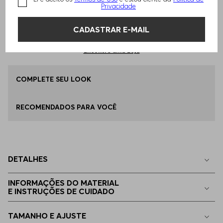
Privacidade
Qual o seu Tamanho?
Tabela de Tamanhos
ADICIONAR AO CARRINHO
CADASTRAR E-MAIL
46
Apenas
1
no estoque
Encontre uma Loja
48
COMPLETE SEU LOOK
Disponível
RECOMENDADOS PARA VOCÊ
50
Disponível
52
Disponível
DETALHES
54
Disponível
INFORMAÇÕES DO MATERIAL
E INSTRUÇÕES DE CUIDADO
56
Disponível
TAMANHO E AJUSTE