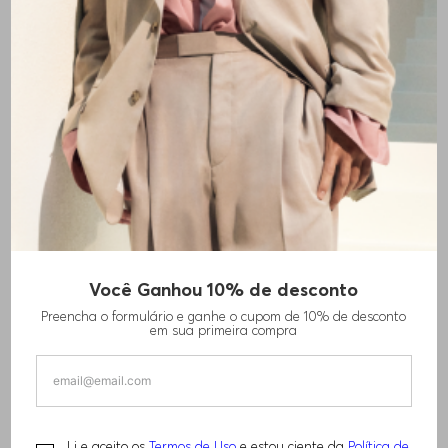
+
3
cores
Você Ganhou 10% de desconto
CALÇA FORMAL EM SARJA DE LÃ VIRGEM
Preencha o formulário e ganhe o cupom de 10% de desconto
em sua primeira compra
R$
2
.
130
,
00
TAMANHO -
46
Informações do Tamanho
Li e aceito os
Termos de Uso
e estou ciente da
Política de