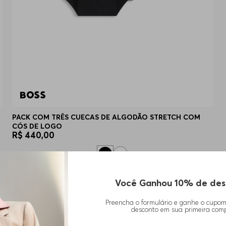
PACK COM TRÊS CUECAS DE ALGODÃO STRETCH COM
CÓS DE LOGO
R$
440
,
00
Você Ganhou 10% de des
Preencha o formulário e ganhe o cupo
desconto em sua primeira com