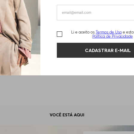
Li e aceito os
Termos de Uso
e esto
Política de Privacidade
CADASTRAR E-MAIL
1
DE
1
Exibindo
2
de
2
produtos
VOCÊ ESTÁ AQUI