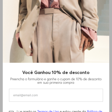
Você Ganhou 10% de desconto
BONÉ DE SARJA DE ALGODÃO COM LOGO
Preencha o formulário e ganhe o cupom de 10% de desconto
BORDADO
em sua primeira compra
R$
480
,
00
Li e aceito os
Termos de Uso
e estou ciente da
Política de