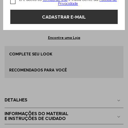
TAMANHO -
ÚNICO
Informações do Tamanho
Privacidade
CADASTRAR E-MAIL
Qual o seu Tamanho?
Tabela de Tamanhos
ADICIONAR AO CARRINHO
ÚNICO
Disponível
Encontre uma Loja
COMPLETE SEU LOOK
RECOMENDADOS PARA VOCÊ
DETALHES
INFORMAÇÕES DO MATERIAL
E INSTRUÇÕES DE CUIDADO