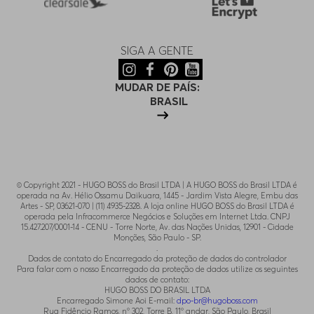
SIGA A GENTE
MUDAR DE PAÍS:
BRASIL
© Copyright 2021 - HUGO BOSS do Brasil LTDA | A HUGO BOSS do Brasil LTDA é
operada na Av. Hélio Ossamu Daikuara, 1445 - Jardim Vista Alegre, Embu das
Artes - SP, 03621-070 | (11) 4935-2328. A loja online HUGO BOSS do Brasil LTDA é
operada pela Infracommerce Negócios e Soluções em Internet Ltda. CNPJ
15.427.207/0001-14 - CENU - Torre Norte, Av. das Nações Unidas, 12901 - Cidade
Monções, São Paulo - SP.
.
Dados de contato do Encarregado da proteção de dados do controlador
Para falar com o nosso Encarregado da proteção de dados utilize os seguintes
dados de contato:
HUGO BOSS DO BRASIL LTDA
Encarregado Simone Aoi E-mail:
dpo-br@hugoboss.com
Rua Fidêncio Ramos, n° 302, Torre B, 11° andar, São Paulo, Brasil