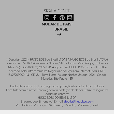
SIGA A GENTE
MUDAR DE PAÍS:
BRASIL
© Copyright 2021 - HUGO BOSS do Brasil LTDA | A HUGO BOSS do Brasil LTDA é
operada na Av. Hélio Ossamu Daikuara, 1445 - Jardim Vista Alegre, Embu das
Artes - SP, 03621-070 | (11) 4935-2328. A loja online HUGO BOSS do Brasil LTDA é
operada pela Infracommerce Negócios e Soluções em Internet Ltda. CNPJ
15.427.207/0001-14 - CENU - Torre Norte, Av. das Nações Unidas, 12901 - Cidade
Monções, São Paulo - SP.
.
Dados de contato do Encarregado da proteção de dados do controlador
Para falar com o nosso Encarregado da proteção de dados utilize os seguintes
dados de contato:
HUGO BOSS DO BRASIL LTDA
Encarregado Simone Aoi E-mail:
dpo-br@hugoboss.com
Rua Fidêncio Ramos, n° 302, Torre B, 11° andar, São Paulo, Brasil
.