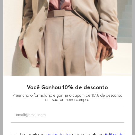
+
4
cores
Você Ganhou 10% de desconto
BONÉ DE ALGODÃO COM LOGO
Preencha o formulário e ganhe o cupom de 10% de desconto
em sua primeira compra
R$
330
,
00
TAMANHO -
ÚNICO
Informações do Tamanho
Li e aceito os
Termos de Uso
e estou ciente da
Política de