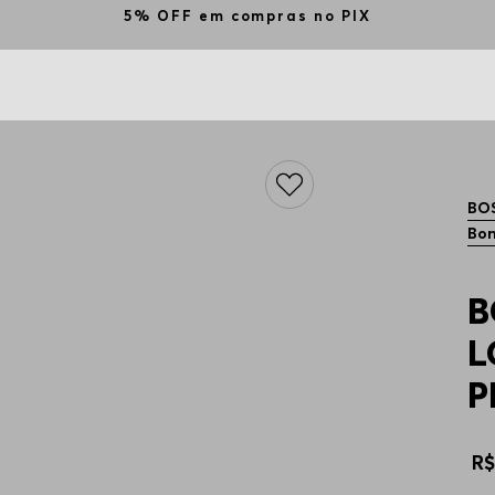
5% OFF em compras no PIX
BO
Bon
B
L
P
R