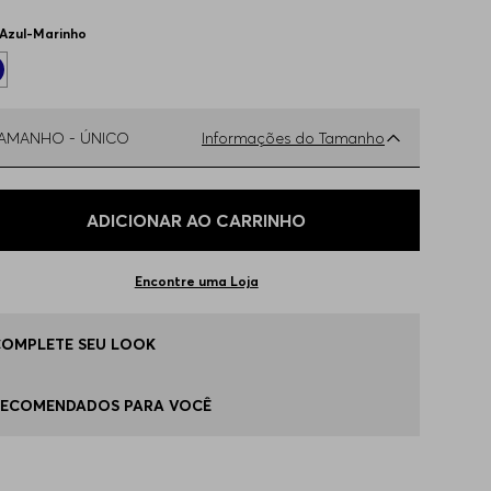
Azul-Marinho
TAMANHO -
ÚNICO
Informações do Tamanho
ual o seu Tamanho?
Tabela de Tamanhos
ADICIONAR AO CARRINHO
ÚNICO
Disponível
Encontre uma Loja
COMPLETE SEU LOOK
RECOMENDADOS PARA VOCÊ