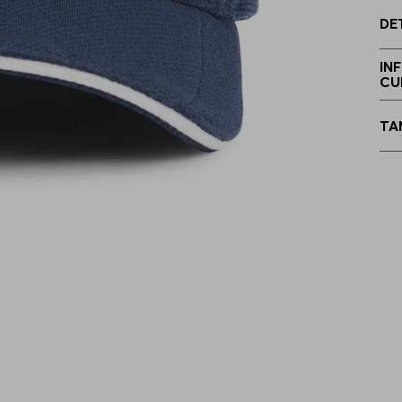
DE
IN
CU
TA