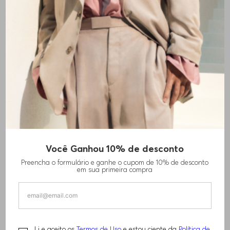
BOLSA DE OMBRO
Você Ganhou 10% de desconto
Preencha o formulário e ganhe o cupom de 10% de desconto
R$
560
,
00
R$
920
,
00
em sua primeira compra
TAMANHO -
ÚNICO
Informações do Tamanho
Li e aceito os
Termos de Uso
e estou ciente da
Política de