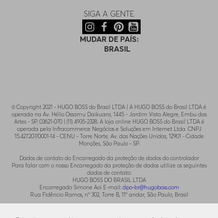
SIGA A GENTE
MUDAR DE PAÍS:
BRASIL
© Copyright 2021 - HUGO BOSS do Brasil LTDA | A HUGO BOSS do Brasil LTDA é
operada na Av. Hélio Ossamu Daikuara, 1445 - Jardim Vista Alegre, Embu das
Artes - SP, 03621-070 | (11) 4935-2328. A loja online HUGO BOSS do Brasil LTDA é
operada pela Infracommerce Negócios e Soluções em Internet Ltda. CNPJ
15.427.207/0001-14 - CENU - Torre Norte, Av. das Nações Unidas, 12901 - Cidade
Monções, São Paulo - SP.
.
Dados de contato do Encarregado da proteção de dados do controlador
Para falar com o nosso Encarregado da proteção de dados utilize os seguintes
dados de contato:
HUGO BOSS DO BRASIL LTDA
Encarregado Simone Aoi E-mail:
dpo-br@hugoboss.com
Rua Fidêncio Ramos, n° 302, Torre B, 11° andar, São Paulo, Brasil
.
Para contato com o SAC utilize o email