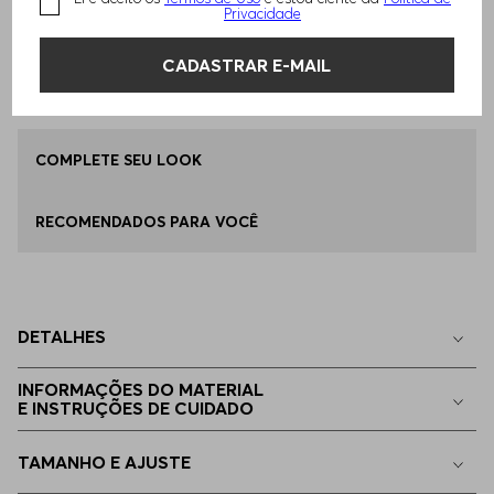
Privacidade
Qual o seu Tamanho?
Tabela de Tamanhos
ADICIONAR AO CARRINHO
CADASTRAR E-MAIL
ÚNICO
Disponível
Encontre uma Loja
COMPLETE SEU LOOK
RECOMENDADOS PARA VOCÊ
DETALHES
INFORMAÇÕES DO MATERIAL
E INSTRUÇÕES DE CUIDADO
TAMANHO E AJUSTE