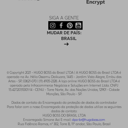
SIGA A GENTE
MUDAR DE PAÍS:
BRASIL
© Copyright 2021 - HUGO BOSS do Brasil LTDA | A HUGO BOSS do Brasil LTDA é
operada na Av. Hélio Ossamu Daikuara, 1445 - Jardim Vista Alegre, Embu das
Artes - SP, 03621-070 | (11) 4935-2328. A loja online HUGO BOSS do Brasil LTDA é
operada pela Infracommerce Negócios e Soluções em Internet Ltda. CNPJ
15.427.207/0001-14 - CENU - Torre Norte, Av. das Nações Unidas, 12901 - Cidade
Monções, São Paulo - SP.
.
Dados de contato do Encarregado da proteção de dados do controlador
Para falar com o nosso Encarregado da proteção de dados utilize os seguintes
dados de contato:
HUGO BOSS DO BRASIL LTDA
Encarregado Simone Aoi E-mail:
dpo-br@hugoboss.com
Rua Fidêncio Ramos, n° 302, Torre B, 11° andar, São Paulo, Brasil