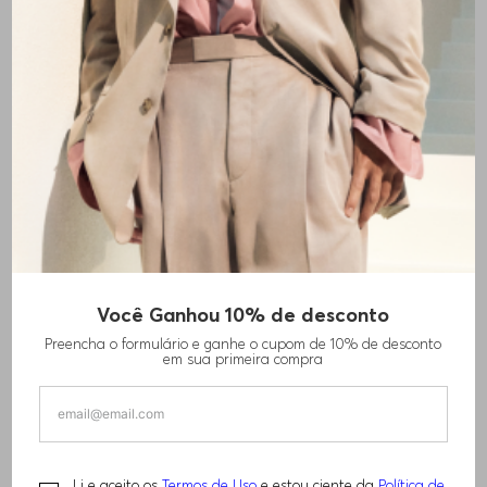
Você Ganhou 10% de desconto
BLAZER SEM COLARINHO DE AJUSTE
Preencha o formulário e ganhe o cupom de 10% de desconto
REGULAR COM BOTÃO DE FERRAGENS
em sua primeira compra
R$
1
.
380
,
00
R$
2
.
760
,
00
Li e aceito os
Termos de Uso
e estou ciente da
Política de