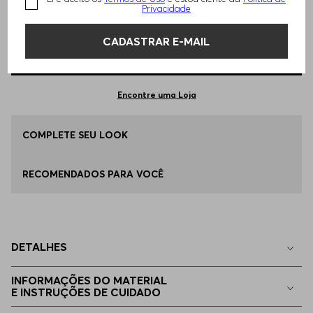
TAMANHO -
34
Informações do Tamanho
Privacidade
CADASTRAR E-MAIL
Qual o seu Tamanho?
Tabela de Tamanhos
ADICIONAR AO CARRINHO
34
Apenas
1
no estoque
Encontre uma Loja
36
COMPLETE SEU LOOK
Apenas
1
no estoque
RECOMENDADOS PARA VOCÊ
42
Apenas
1
no estoque
32
Indisponível
DETALHES
38
Indisponível
INFORMAÇÕES DO MATERIAL
E INSTRUÇÕES DE CUIDADO
40
Indisponível