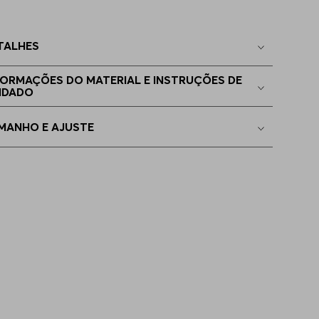
2
Disponível
TALHES
4
Apenas
1
no estoque
FORMAÇÕES DO MATERIAL E INSTRUÇÕES DE
IDADO
6
Apenas
1
no estoque
MANHO E AJUSTE
4
Indisponível
5
Indisponível
6
Indisponível
7
Indisponível
8
Indisponível