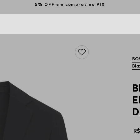
5% OFF em compras no PIX
BO
Bla
B
E
D
R