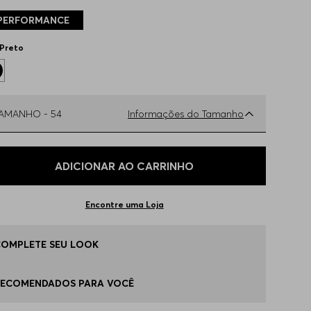
PERFORMANCE
Preto
TAMANHO -
54
Informações do Tamanho
ual o seu Tamanho?
Tabela de Tamanhos
ADICIONAR AO CARRINHO
6
Apenas
1
no estoque
Encontre uma Loja
8
Apenas
1
no estoque
COMPLETE SEU LOOK
0
Disponível
RECOMENDADOS PARA VOCÊ