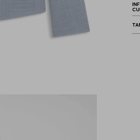
IN
CU
4
TA
4
4