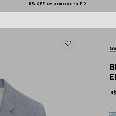
BO
B
E
R
Cor: