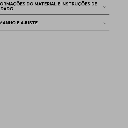
FORMAÇÕES DO MATERIAL E INSTRUÇÕES DE
IDADO
2
Indisponível
MANHO E AJUSTE
4
Indisponível
6
Indisponível