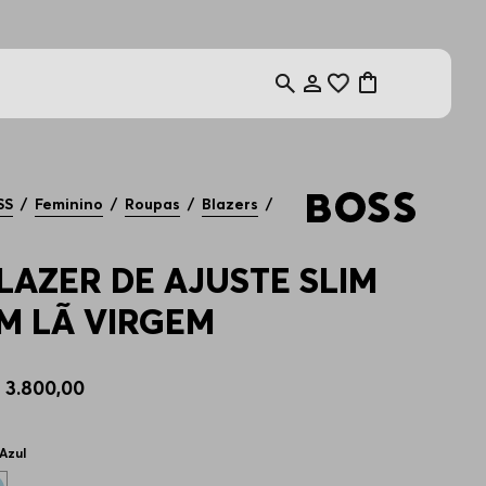
Utilize o cupom
SS
Feminino
Roupas
Blazers
LAZER DE AJUSTE SLIM
M LÃ VIRGEM
$
3
.
800
,
00
Azul