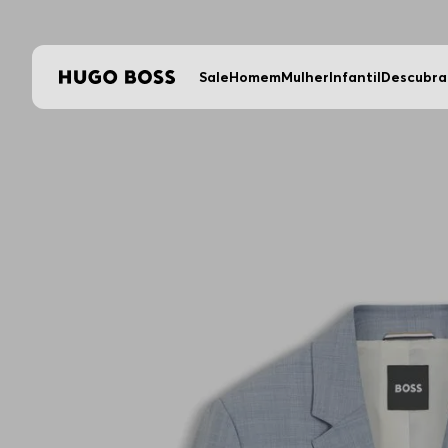
5% OFF em compras no PIX
Sale
Homem
Mulher
Infantil
Descubra