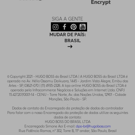
SIGA A GENTE
MUDAR DE PAÍS:
BRASIL
© Copyright 2021 - HUGO BOSS do Brasil LTDA | A HUGO BOSS do Brasil LTDA é
operada na Av. Hélio Ossamu Daikuara, 1445 - Jardim Vista Alegre, Embu das
Artes - SP, 03621-070 | (11) 4935-2328. A loja online HUGO BOSS do Brasil LTDA é
operada pela Infracommerce Negócios e Soluções em Internet Ltda. CNPJ
15.427.207/0001-14 - CENU - Torre Norte, Av. das Nações Unidas, 12901 - Cidade
Monções, São Paulo - SP.
.
Dados de contato do Encarregado da proteção de dados do controlador
Para falar com o nosso Encarregado da proteção de dados utilize os seguintes
dados de contato:
HUGO BOSS DO BRASIL LTDA
Encarregado Simone Aoi E-mail:
dpo-br@hugoboss.com
Rua Fidêncio Ramos, n° 302, Torre B, 11° andar, São Paulo, Brasil