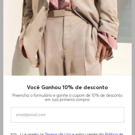
Você Ganhou 10% de desconto
BLAZER DE AJUSTE REGULAR EM SARJA DE
Preencha o formulário e ganhe o cupom de 10% de desconto
LÃ VIRGEM
em sua primeira compra
R$
1
.
900
,
00
R$
3
.
800
,
00
Li e aceito os
Termos de Uso
e estou ciente da
Política de