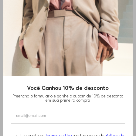
Você Ganhou 10% de desconto
BLAZER DE AJUSTE MODERNO RESISTENTE
Preencha o formulário e ganhe o cupom de 10% de desconto
AOS VINCOS
em sua primeira compra
R$
3
.
220
,
00
Li e aceito os
Termos de Uso
e estou ciente da
Política de