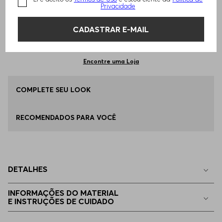
TAMANHO -
36
Informações do Tamanho
Privacidade
CADASTRAR E-MAIL
Qual o seu Tamanho?
Tabela de Tamanhos
ADICIONAR AO CARRINHO
34
Apenas
1
no estoque
Encontre uma Loja
36
COMPLETE SEU LOOK
Disponível
RECOMENDADOS PARA VOCÊ
38
Disponível
40
Apenas
1
no estoque
DETALHES
42
Apenas
1
no estoque
INFORMAÇÕES DO MATERIAL
E INSTRUÇÕES DE CUIDADO
32
Indisponível