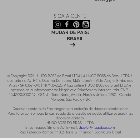
SIGA A GENTE
MUDAR DE PAÍS:
BRASIL
© Copyright 2021 - HUGO BOSS do Brasil LTDA | A HUGO BOSS do Brasil LTDA é
operada na Av. Hélio Ossamu Daikuara, 1445 - Jardim Vista Alegre, Embu das
Artes - SP, 03621-070 | (11) 4935-2328. A loja online HUGO BOSS do Brasil LTDA é
operada pela Infracommerce Negócios e Soluções em Internet Ltda. CNPJ
15.427.207/0001-14 - CENU - Torre Norte, Av. das Nações Unidas, 12901 - Cidade
Monções, São Paulo - SP.
.
Dados de contato do Encarregado da proteção de dados do controlador
Para falar com o nosso Encarregado da proteção de dados utilize os seguintes
dados de contato:
HUGO BOSS DO BRASIL LTDA
Encarregado Simone Aoi E-mail:
dpo-br@hugoboss.com
Rua Fidêncio Ramos, n° 302, Torre B, 11° andar, São Paulo, Brasil