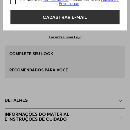
TAMANHO -
40
Informações do Tamanho
Privacidade
CADASTRAR E-MAIL
Qual o seu Tamanho?
Tabela de Tamanhos
ADICIONAR AO CARRINHO
34
Disponível
Encontre uma Loja
36
COMPLETE SEU LOOK
Disponível
RECOMENDADOS PARA VOCÊ
38
Apenas
1
no estoque
40
Apenas
1
no estoque
DETALHES
32
Indisponível
INFORMAÇÕES DO MATERIAL
E INSTRUÇÕES DE CUIDADO
42
Indisponível