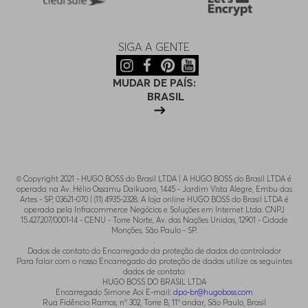
SIGA A GENTE
MUDAR DE PAÍS:
BRASIL
© Copyright 2021 - HUGO BOSS do Brasil LTDA | A HUGO BOSS do Brasil LTDA é
operada na Av. Hélio Ossamu Daikuara, 1445 - Jardim Vista Alegre, Embu das
Artes - SP, 03621-070 | (11) 4935-2328. A loja online HUGO BOSS do Brasil LTDA é
operada pela Infracommerce Negócios e Soluções em Internet Ltda. CNPJ
15.427.207/0001-14 - CENU - Torre Norte, Av. das Nações Unidas, 12901 - Cidade
Monções, São Paulo - SP.
.
Dados de contato do Encarregado da proteção de dados do controlador
Para falar com o nosso Encarregado da proteção de dados utilize os seguintes
dados de contato:
HUGO BOSS DO BRASIL LTDA
Encarregado Simone Aoi E-mail:
dpo-br@hugoboss.com
Rua Fidêncio Ramos, n° 302, Torre B, 11° andar, São Paulo, Brasil