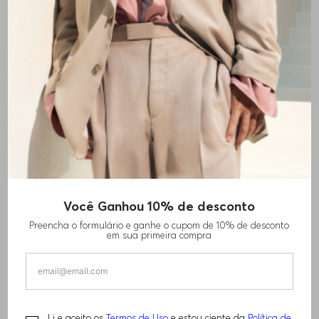
Você Ganhou 10% de desconto
VESTIDO DE AJUSTE SLIM COM DETALHE
Preencha o formulário e ganhe o cupom de 10% de desconto
DE LAÇO
em sua primeira compra
R$
1
.
610
,
00
R$
3
.
220
,
00
Li e aceito os
Termos de Uso
e estou ciente da
Política de