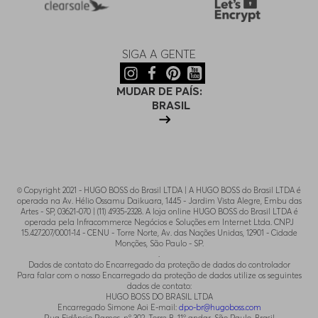
SIGA A GENTE
MUDAR DE PAÍS:
BRASIL
© Copyright 2021 - HUGO BOSS do Brasil LTDA | A HUGO BOSS do Brasil LTDA é
operada na Av. Hélio Ossamu Daikuara, 1445 - Jardim Vista Alegre, Embu das
Artes - SP, 03621-070 | (11) 4935-2328. A loja online HUGO BOSS do Brasil LTDA é
operada pela Infracommerce Negócios e Soluções em Internet Ltda. CNPJ
15.427.207/0001-14 - CENU - Torre Norte, Av. das Nações Unidas, 12901 - Cidade
Monções, São Paulo - SP.
.
Dados de contato do Encarregado da proteção de dados do controlador
Para falar com o nosso Encarregado da proteção de dados utilize os seguintes
dados de contato:
HUGO BOSS DO BRASIL LTDA
Encarregado Simone Aoi E-mail:
dpo-br@hugoboss.com