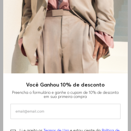
+
1
cores
Você Ganhou 10% de desconto
VESTIDO COM DECOTE EM V EM CETIM
Preencha o formulário e ganhe o cupom de 10% de desconto
MARTELADO
em sua primeira compra
R$
850
,
00
R$
1
.
690
,
00
Li e aceito os
Termos de Uso
e estou ciente da
Política de