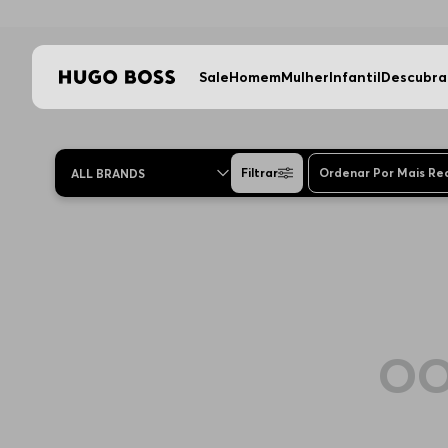
Sale
Homem
Mulher
Infantil
Descubra
Filtrar
Ordenar Por
Mais Re
ALL BRANDS
OO