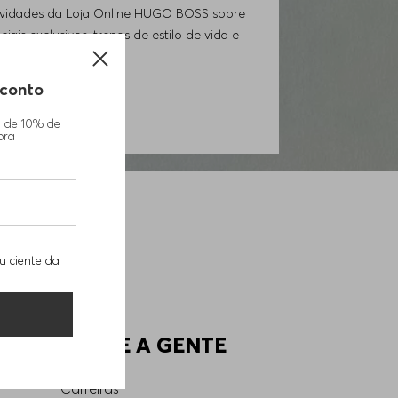
ovidades da Loja Online HUGO BOSS sobre
iais exclusivos, trends de estilo de vida e
conto
GORA
m de 10% de
pra
u ciente da
SOBRE A GENTE
Carreiras