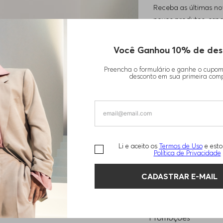
Receba as últimas n
novos produtos, espec
moda
Você Ganhou 10% de des
INSCREVA-SE A
Preencha o formulário e ganhe o cupo
desconto em sua primeira com
Li e aceito os
Termos de Uso
e esto
Política de Privacidade
CADASTRAR E-MAIL
CONTATO
SERVIÇOS
CHAT
Promoções