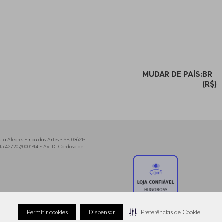
MUDAR DE PAÍS:
BR
(R$)
a Alegre, Embu das Artes - SP, 03621-
5.427.207/0001-14 - Av. Dr Cardoso de
Permitir cookies
Dispensar
Preferências de Cookie