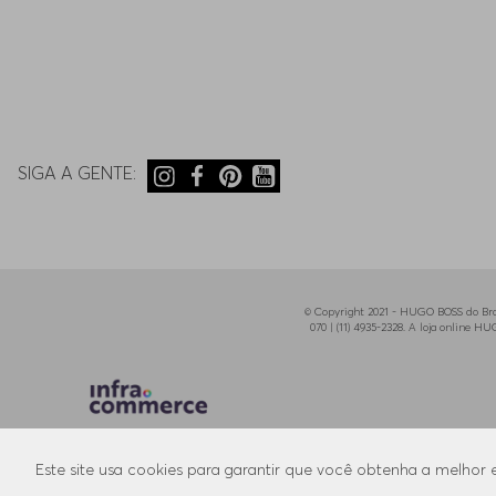
SIGA A GENTE:
© Copyright 2021 - HUGO BOSS do Bras
070 | (11) 4935-2328. A loja online 
Este site usa cookies para garantir que você obtenha a melhor 
Preferências de Cookies