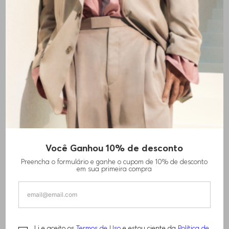
Você Ganhou 10% de desconto
POLO DE ALGODÃO PADDY COM RISCAS
Preencha o formulário e ganhe o cupom de 10% de desconto
em sua primeira compra
R$
650
,
00
R$
920
,
00
TAMANHO -
EGG
Informações do Tamanho
Li e aceito os
Termos de Uso
e estou ciente da
Política de