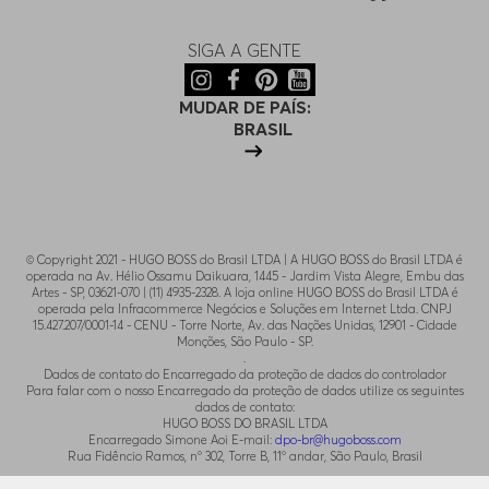
SIGA A GENTE
MUDAR DE PAÍS:
BRASIL
© Copyright 2021 - HUGO BOSS do Brasil LTDA | A HUGO BOSS do Brasil LTDA é
operada na Av. Hélio Ossamu Daikuara, 1445 - Jardim Vista Alegre, Embu das
Artes - SP, 03621-070 | (11) 4935-2328. A loja online HUGO BOSS do Brasil LTDA é
operada pela Infracommerce Negócios e Soluções em Internet Ltda. CNPJ
15.427.207/0001-14 - CENU - Torre Norte, Av. das Nações Unidas, 12901 - Cidade
Monções, São Paulo - SP.
.
Dados de contato do Encarregado da proteção de dados do controlador
Para falar com o nosso Encarregado da proteção de dados utilize os seguintes
dados de contato:
HUGO BOSS DO BRASIL LTDA
Encarregado Simone Aoi E-mail:
dpo-br@hugoboss.com
Rua Fidêncio Ramos, n° 302, Torre B, 11° andar, São Paulo, Brasil