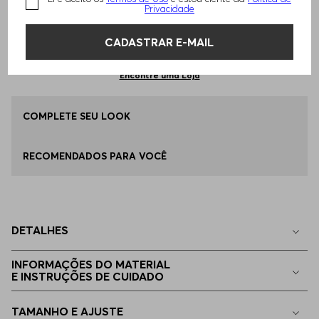
Privacidade
Qual o seu Tamanho?
Tabela de Tamanhos
ADICIONAR AO CARRINHO
CADASTRAR E-MAIL
P - S
Apenas
1
no estoque
Encontre uma Loja
EG - XL
COMPLETE SEU LOOK
Apenas
1
no estoque
RECOMENDADOS PARA VOCÊ
EGG
Apenas
1
no estoque
M - M
Indisponível
DETALHES
G - L
Indisponível
INFORMAÇÕES DO MATERIAL
E INSTRUÇÕES DE CUIDADO
EEGG
Indisponível
TAMANHO E AJUSTE