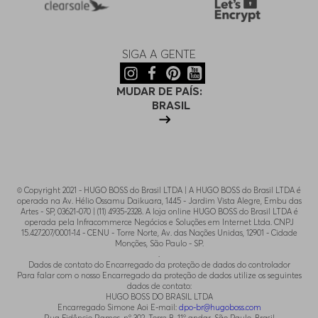
SIGA A GENTE
MUDAR DE PAÍS:
BRASIL
© Copyright 2021 - HUGO BOSS do Brasil LTDA | A HUGO BOSS do Brasil LTDA é
operada na Av. Hélio Ossamu Daikuara, 1445 - Jardim Vista Alegre, Embu das
Artes - SP, 03621-070 | (11) 4935-2328. A loja online HUGO BOSS do Brasil LTDA é
operada pela Infracommerce Negócios e Soluções em Internet Ltda. CNPJ
15.427.207/0001-14 - CENU - Torre Norte, Av. das Nações Unidas, 12901 - Cidade
Monções, São Paulo - SP.
.
Dados de contato do Encarregado da proteção de dados do controlador
Para falar com o nosso Encarregado da proteção de dados utilize os seguintes
dados de contato:
HUGO BOSS DO BRASIL LTDA
Encarregado Simone Aoi E-mail:
dpo-br@hugoboss.com