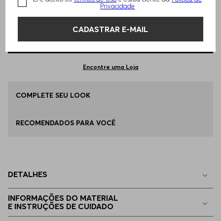
TAMANHO -
P - S
Informações do Tamanho
Privacidade
CADASTRAR E-MAIL
Qual o seu Tamanho?
Tabela de Tamanhos
ADICIONAR AO CARRINHO
P - S
Apenas
1
no estoque
Encontre uma Loja
EP - XS
COMPLETE SEU LOOK
Indisponível
RECOMENDADOS PARA VOCÊ
M - M
Indisponível
G - L
Indisponível
DETALHES
EG - XL
Indisponível
INFORMAÇÕES DO MATERIAL
E INSTRUÇÕES DE CUIDADO
EGG
Indisponível