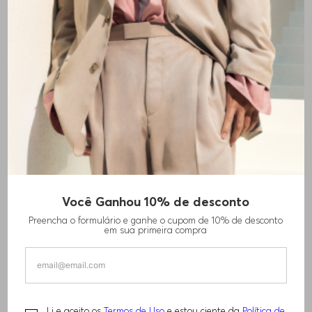
Você Ganhou 10% de desconto
POLO BOSS X MATTEO BERRETTINI SLIM
Preencha o formulário e ganhe o cupom de 10% de desconto
COM PROTEÇÃO UV
em sua primeira compra
R$
880
,
00
R$
1
.
250
,
00
Li e aceito os
Termos de Uso
e estou ciente da
Política de