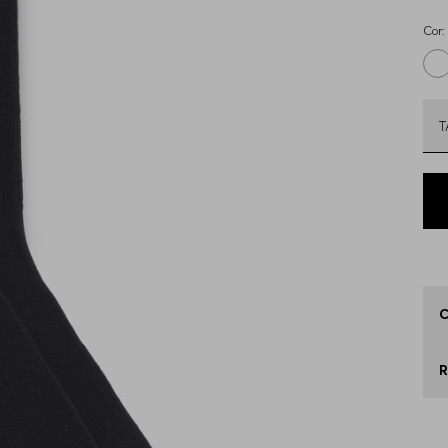
Cor:
Q
3
4