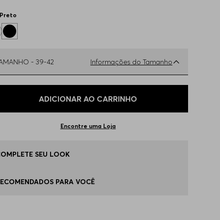
Preto
TAMANHO -
39-42
Informações do Tamanho
ual o seu Tamanho?
Tabela de Tamanhos
ADICIONAR AO CARRINHO
9-42
Disponível
Encontre uma Loja
3-46
Disponível
COMPLETE SEU LOOK
RECOMENDADOS PARA VOCÊ