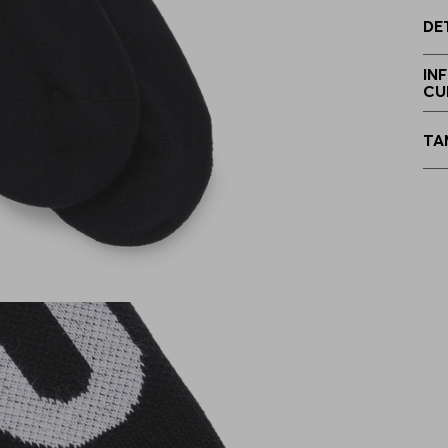
DE
IN
CU
TA