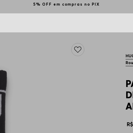
5% OFF em compras no PIX
HU
Rou
P
D
A
R