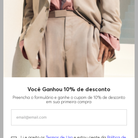
+
1
cores
Você Ganhou 10% de desconto
MULES DE BICO ABERTO EM COURO NAPA
Preencha o formulário e ganhe o cupom de 10% de desconto
COM TIRAS ACOLCHOADAS
em sua primeira compra
R$
1
.
110
,
00
R$
2
.
220
,
00
Li e aceito os
Termos de Uso
e estou ciente da
Política de