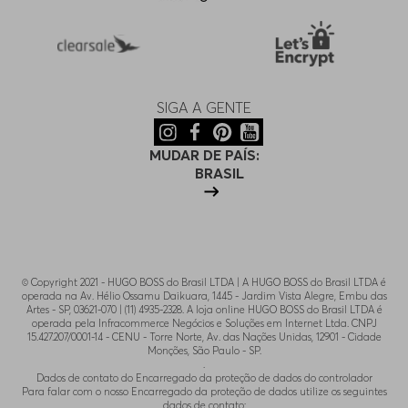
SIGA A GENTE
MUDAR DE PAÍS:
BRASIL
© Copyright 2021 - HUGO BOSS do Brasil LTDA | A HUGO BOSS do Brasil LTDA é
operada na Av. Hélio Ossamu Daikuara, 1445 - Jardim Vista Alegre, Embu das
Artes - SP, 03621-070 | (11) 4935-2328. A loja online HUGO BOSS do Brasil LTDA é
operada pela Infracommerce Negócios e Soluções em Internet Ltda. CNPJ
15.427.207/0001-14 - CENU - Torre Norte, Av. das Nações Unidas, 12901 - Cidade
Monções, São Paulo - SP.
.
Dados de contato do Encarregado da proteção de dados do controlador
Para falar com o nosso Encarregado da proteção de dados utilize os seguintes
dados de contato: