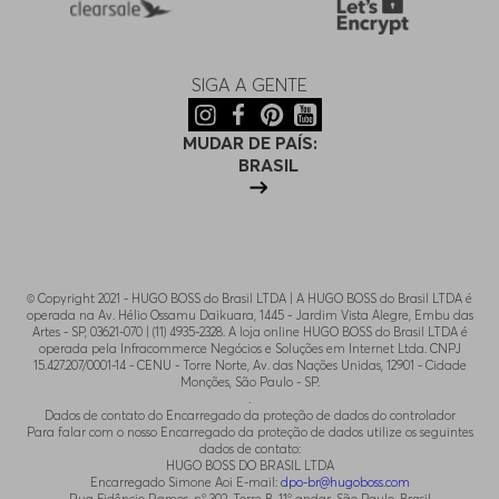
SIGA A GENTE
MUDAR DE PAÍS:
BRASIL
© Copyright 2021 - HUGO BOSS do Brasil LTDA | A HUGO BOSS do Brasil LTDA é
operada na Av. Hélio Ossamu Daikuara, 1445 - Jardim Vista Alegre, Embu das
Artes - SP, 03621-070 | (11) 4935-2328. A loja online HUGO BOSS do Brasil LTDA é
operada pela Infracommerce Negócios e Soluções em Internet Ltda. CNPJ
15.427.207/0001-14 - CENU - Torre Norte, Av. das Nações Unidas, 12901 - Cidade
Monções, São Paulo - SP.
.
Dados de contato do Encarregado da proteção de dados do controlador
Para falar com o nosso Encarregado da proteção de dados utilize os seguintes
dados de contato:
HUGO BOSS DO BRASIL LTDA
Encarregado Simone Aoi E-mail:
dpo-br@hugoboss.com