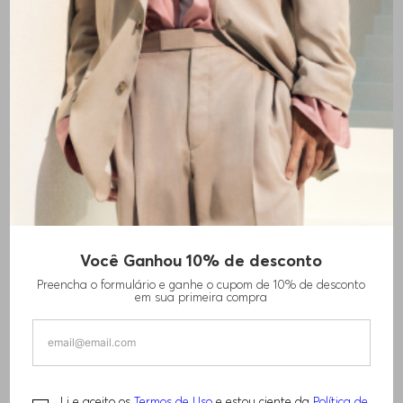
Você Ganhou 10% de desconto
CAMISETA LOOSE FIT EM ALGODÃO COM
Preencha o formulário e ganhe o cupom de 10% de desconto
MOTIVO ARTÍSTICO DE CORRIDAS
em sua primeira compra
R$
360
,
00
R$
640
,
00
Li e aceito os
Termos de Uso
e estou ciente da
Política de