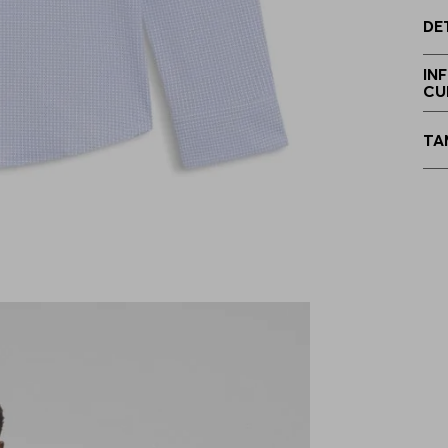
DE
4
IN
CU
4
TA
4
4
4
4