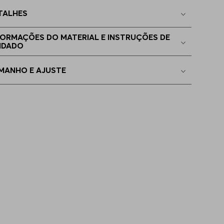
TALHES
0
Indisponível
FORMAÇÕES DO MATERIAL E INSTRUÇÕES DE
IDADO
1
Indisponível
MANHO E AJUSTE
2
Indisponível
4
Indisponível
5
Indisponível
6
Indisponível