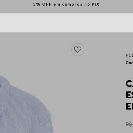
o PIX
HU
Cam
C
E
E
R$