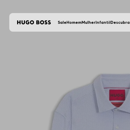
5% OFF em compras n
Sale
Homem
Mulher
Infantil
Descubra