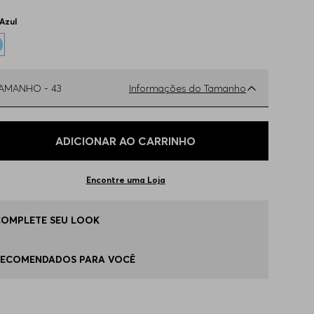
Azul
TAMANHO -
43
Informações do Tamanho
ual o seu Tamanho?
Tabela de Tamanhos
ADICIONAR AO CARRINHO
3
Apenas
1
no estoque
Encontre uma Loja
7
Indisponível
COMPLETE SEU LOOK
8
Indisponível
RECOMENDADOS PARA VOCÊ
9
Indisponível