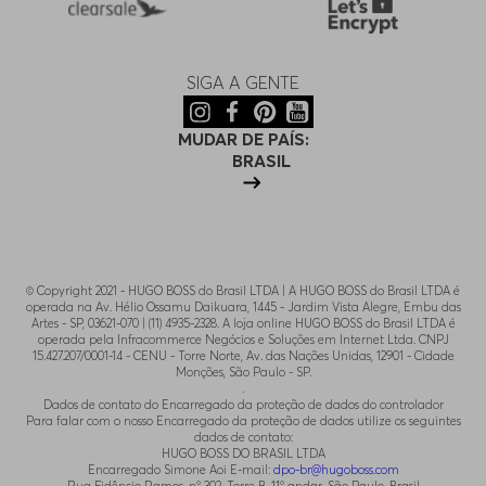
SIGA A GENTE
MUDAR DE PAÍS:
BRASIL
© Copyright 2021 - HUGO BOSS do Brasil LTDA | A HUGO BOSS do Brasil LTDA é
operada na Av. Hélio Ossamu Daikuara, 1445 - Jardim Vista Alegre, Embu das
Artes - SP, 03621-070 | (11) 4935-2328. A loja online HUGO BOSS do Brasil LTDA é
operada pela Infracommerce Negócios e Soluções em Internet Ltda. CNPJ
15.427.207/0001-14 - CENU - Torre Norte, Av. das Nações Unidas, 12901 - Cidade
Monções, São Paulo - SP.
.
Dados de contato do Encarregado da proteção de dados do controlador
Para falar com o nosso Encarregado da proteção de dados utilize os seguintes
dados de contato:
HUGO BOSS DO BRASIL LTDA
Encarregado Simone Aoi E-mail:
dpo-br@hugoboss.com