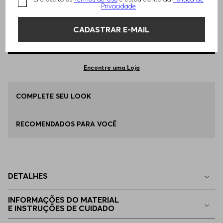
TAMANHO -
58
Informações do Tamanho
Privacidade
CADASTRAR E-MAIL
Qual o seu Tamanho?
Tabela de Tamanhos
ADICIONAR AO CARRINHO
58
Apenas
1
no estoque
Encontre uma Loja
44
COMPLETE SEU LOOK
Indisponível
RECOMENDADOS PARA VOCÊ
46
Indisponível
48
Indisponível
DETALHES
50
Indisponível
INFORMAÇÕES DO MATERIAL
E INSTRUÇÕES DE CUIDADO
52
Indisponível