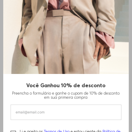
Você Ganhou 10% de desconto
CALÇAS FORMAIS EM MISTURA DE LÃ
Preencha o formulário e ganhe o cupom de 10% de desconto
VIRGEM COM PADRÃO
em sua primeira compra
R$
1
.
200
,
00
R$
1
.
840
,
00
Li e aceito os
Termos de Uso
e estou ciente da
Política de