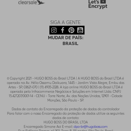
SIGA A GENTE
MUDAR DE PAÍS:
BRASIL
© Copyright 2021 - HUGO BOSS do Brasil LTDA | A HUGO BOSS do Brasil LTDA é
operada na Av. Hélio Ossamu Daikuara, 1445 - Jardim Vista Alegre, Embu das
Artes - SP, 03621-070 | (11) 4935-2328. A loja online HUGO BOSS do Brasil LTDA é
operada pela Infracommerce Negócios e Soluções em Internet Ltda. CNPJ
15.427.207/0001-14 - CENU - Torre Norte, Av. das Nações Unidas, 12901 - Cidade
Monções, São Paulo - SP.
.
Dados de contato do Encarregado da proteção de dados do controlador
Para falar com o nosso Encarregado da proteção de dados utilize os seguintes
dados de contato:
HUGO BOSS DO BRASIL LTDA
Encarregado Simone Aoi E-mail:
dpo-br@hugoboss.com