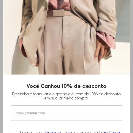
Você Ganhou 10% de desconto
CALÇAS DE CINTURA ALTA E MODELAGEM
Preencha o formulário e ganhe o cupom de 10% de desconto
AMPLA COM PERNAS LARGAS
em sua primeira compra
R$
1
.
170
,
00
R$
2
.
330
,
00
Li e aceito os
Termos de Uso
e estou ciente da
Política de