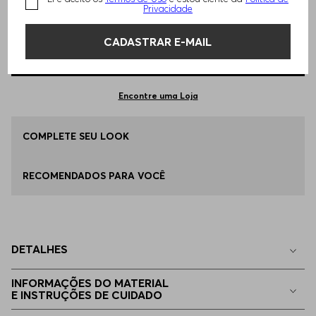
TAMANHO -
34
Informações do Tamanho
Privacidade
CADASTRAR E-MAIL
Qual o seu Tamanho?
Tabela de Tamanhos
ADICIONAR AO CARRINHO
34
Apenas
1
no estoque
Encontre uma Loja
36
COMPLETE SEU LOOK
Disponível
RECOMENDADOS PARA VOCÊ
42
Apenas
1
no estoque
38
Indisponível
DETALHES
40
Indisponível
INFORMAÇÕES DO MATERIAL
E INSTRUÇÕES DE CUIDADO
44
Indisponível