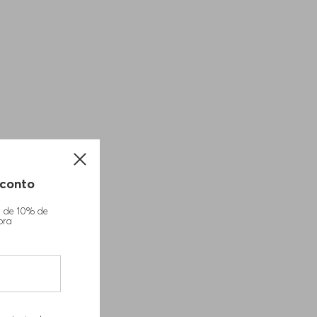
conto
m de 10% de
pra