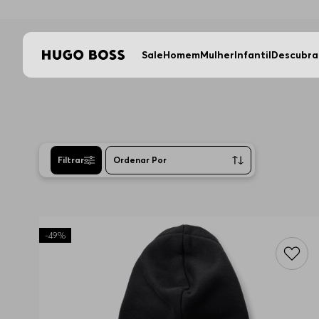
Sale
Homem
Mulher
Infantil
Descubra
Filtrar
Ordenar Por
Mais Recentes
-
49%