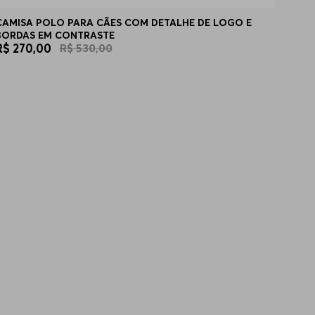
CAMISA POLO PARA CÃES COM DETALHE DE LOGO E
BORDAS EM CONTRASTE
R$
270
,
00
R$
530
,
00