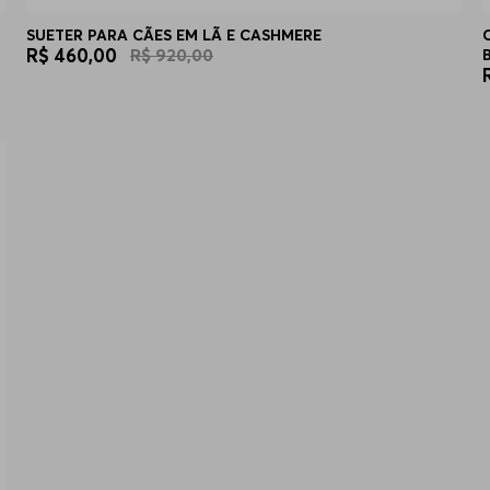
SUETER PARA CÃES EM LÃ E CASHMERE
R$
460
,
00
R$
920
,
00