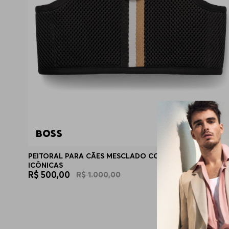
PEITORAL PARA CÃES MESCLADO COM LISTRAS
ICÔNICAS
R$
500
,
00
R$
1
.
000
,
00