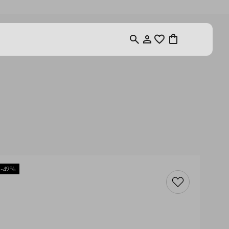
-
49%