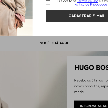
Exibindo
4
de
4
produtos
Li e aceito os
Termos de Uso
e esto
Política de Privacidade
CADASTRAR E-MAIL
VOCÊ ESTÁ AQUI
HUGO BOSS
Receba as últimas n
novos produtos, espec
moda
INSCREVA-SE A