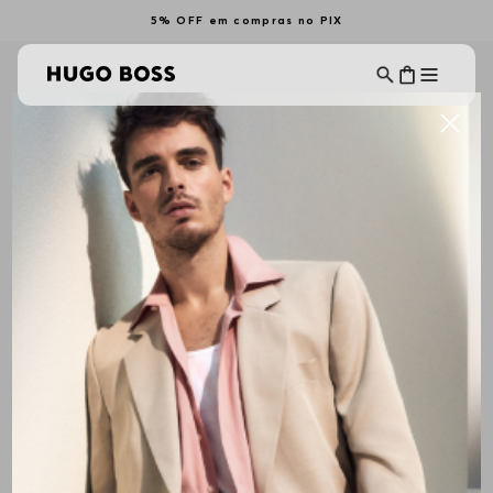
5% OFF em compras no PIX
Camisas Casuais
Camisas Sociais
CAMISAS MASCULINAS
Ordenar Por
Filtrar
ALL BRANDS
Mais Recentes