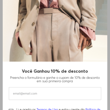
CAMISA DE AJUSTE
CAMISA DE AJUSTE REGULAR
Você Ganhou 10% de desconto
REGULAR EM ALGODÃO E
EM JERSEY ELÁSTICO DE ALTO
Preencha o formulário e ganhe o cupom de 10% de desconto
LINHO
DESEMPENHO
em sua primeira compra
R$
1
.
460
,
00
R$
1
.
110
,
00
+
1
COR
+
2
CORES
Li e aceito os
Termos de Uso
e estou ciente da
Política de