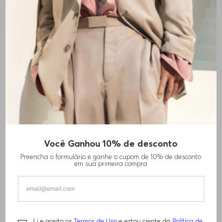
+
1
cores
Você Ganhou 10% de desconto
PACK DE TRÊS CAMISETAS EM ALGODÃO
Preencha o formulário e ganhe o cupom de 10% de desconto
COM LOGO ESTAMPADO
em sua primeira compra
R$
440
,
00
Li e aceito os
Termos de Uso
e estou ciente da
Política de