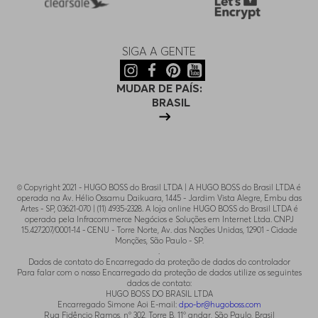
SIGA A GENTE
MUDAR DE PAÍS:
BRASIL
© Copyright 2021 - HUGO BOSS do Brasil LTDA | A HUGO BOSS do Brasil LTDA é
operada na Av. Hélio Ossamu Daikuara, 1445 - Jardim Vista Alegre, Embu das
Artes - SP, 03621-070 | (11) 4935-2328. A loja online HUGO BOSS do Brasil LTDA é
operada pela Infracommerce Negócios e Soluções em Internet Ltda. CNPJ
15.427.207/0001-14 - CENU - Torre Norte, Av. das Nações Unidas, 12901 - Cidade
Monções, São Paulo - SP.
.
Dados de contato do Encarregado da proteção de dados do controlador
Para falar com o nosso Encarregado da proteção de dados utilize os seguintes
dados de contato:
HUGO BOSS DO BRASIL LTDA
Encarregado Simone Aoi E-mail:
dpo-br@hugoboss.com
Rua Fidêncio Ramos, n° 302, Torre B, 11° andar, São Paulo, Brasil