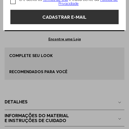
TAMANHO -
P - S
Informações do Tamanho
Privacidade
CADASTRAR E-MAIL
Qual o seu Tamanho?
Tabela de Tamanhos
ADICIONAR AO CARRINHO
P - S
Apenas
1
no estoque
Encontre uma Loja
M - M
COMPLETE SEU LOOK
Indisponível
RECOMENDADOS PARA VOCÊ
G - L
Indisponível
EG - XL
Indisponível
DETALHES
EGG
Indisponível
INFORMAÇÕES DO MATERIAL
E INSTRUÇÕES DE CUIDADO