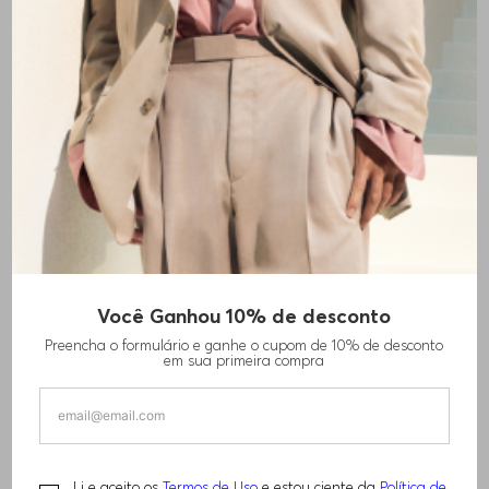
Você Ganhou 10% de desconto
TRÊS CUECAS TRUNK EM ALGODÃO COM
Preencha o formulário e ganhe o cupom de 10% de desconto
FAIXA LOGO
em sua primeira compra
R$
300
,
00
R$
420
,
00
Li e aceito os
Termos de Uso
e estou ciente da
Política de