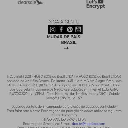
SIGA A GENTE
MUDAR DE PAÍS:
BRASIL
© Copyright 2021 - HUGO BOSS do Brasil LTDA | A HUGO BOSS do Brasil LTDA é
operada na Av. Hélio Ossamu Daikuara, 1445 - Jardim Vista Alegre, Embu das
Artes - SP, 03621-070 | (11) 4935-2328. A loja online HUGO BOSS do Brasil LTDA é
operada pela Infracommerce Negócios e Soluções em Internet Ltda. CNPJ
15.427.207/0001-14 - CENU - Torre Norte, Av. das Nações Unidas, 12901 - Cidade
Monções, São Paulo - SP.
.
Dados de contato do Encarregado da proteção de dados do controlador
Para falar com o nosso Encarregado da proteção de dados utilize os seguintes
dados de contato:
HUGO BOSS DO BRASIL LTDA
Encarregado Simone Aoi E-mail:
dpo-br@hugoboss.com