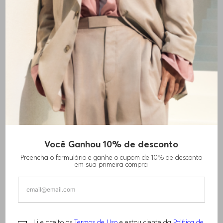
+
1
cores
Você Ganhou 10% de desconto
SHORTS EM TERRY DE ALGODÃO COM FITA
Preencha o formulário e ganhe o cupom de 10% de desconto
DE LOGO
em sua primeira compra
R$
420
,
00
R$
840
,
00
Li e aceito os
Termos de Uso
e estou ciente da
Política de