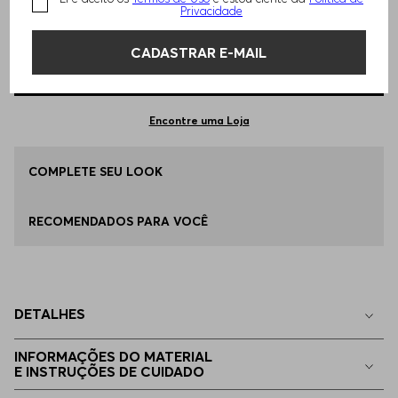
TAMANHO -
EGG
Informações do Tamanho
Privacidade
CADASTRAR E-MAIL
Qual o seu Tamanho?
Tabela de Tamanhos
ADICIONAR AO CARRINHO
EGG
Apenas
1
no estoque
Encontre uma Loja
P - S
COMPLETE SEU LOOK
Indisponível
RECOMENDADOS PARA VOCÊ
M - M
Indisponível
G - L
Indisponível
DETALHES
EG - XL
Indisponível
INFORMAÇÕES DO MATERIAL
E INSTRUÇÕES DE CUIDADO