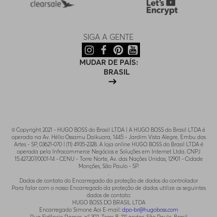
SIGA A GENTE
MUDAR DE PAÍS:
BRASIL
© Copyright 2021 - HUGO BOSS do Brasil LTDA | A HUGO BOSS do Brasil LTDA é
operada na Av. Hélio Ossamu Daikuara, 1445 - Jardim Vista Alegre, Embu das
Artes - SP, 03621-070 | (11) 4935-2328. A loja online HUGO BOSS do Brasil LTDA é
operada pela Infracommerce Negócios e Soluções em Internet Ltda. CNPJ
15.427.207/0001-14 - CENU - Torre Norte, Av. das Nações Unidas, 12901 - Cidade
Monções, São Paulo - SP.
.
Dados de contato do Encarregado da proteção de dados do controlador
Para falar com o nosso Encarregado da proteção de dados utilize os seguintes
dados de contato:
HUGO BOSS DO BRASIL LTDA
Encarregado Simone Aoi E-mail:
dpo-br@hugoboss.com