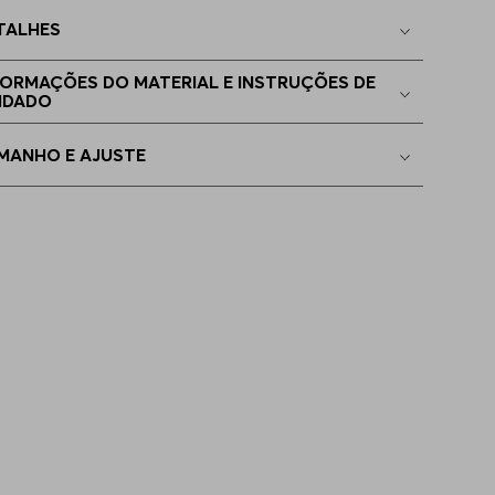
TALHES
G - XL
Indisponível
FORMAÇÕES DO MATERIAL E INSTRUÇÕES DE
IDADO
EGG
Indisponível
MANHO E AJUSTE