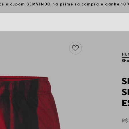
ize o cupom BEMVINDO na primeira compra e ganhe 1
HU
Sho
S
S
E
R$