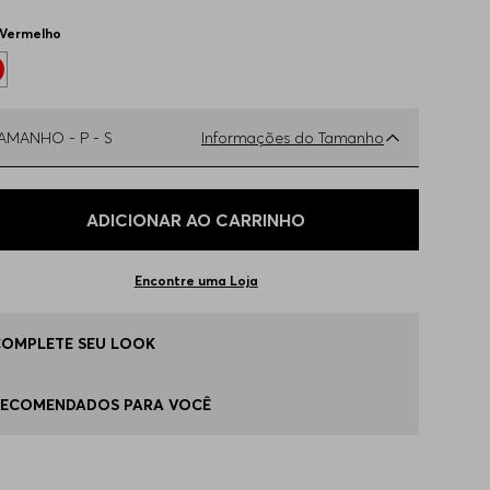
Vermelho
TAMANHO -
P - S
Informações do Tamanho
ual o seu Tamanho?
Tabela de Tamanhos
ADICIONAR AO CARRINHO
 - S
Apenas
1
no estoque
Encontre uma Loja
P - XS
Indisponível
COMPLETE SEU LOOK
 - M
Indisponível
RECOMENDADOS PARA VOCÊ
 - L
Indisponível