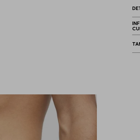
DE
E
IN
CU
TA