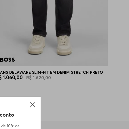
EANS DELAWARE SLIM-FIT EM DENIM STRETCH PRETO
$
1
.
060
,
00
R$
1
.
620
,
00
conto
m de 10% de