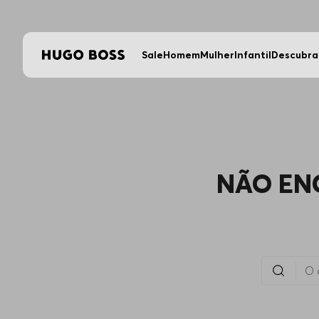
Sale
Homem
Mulher
Infantil
Descubra
NÃO EN
O que você