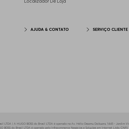
Localizador De Loja
AJUDA & CONTATO
SERVIÇO CLIENTE
il LTDA | A HUGO BOSS do Brasil LTDA é operada na Av. Hélio Ossamu Daikuara, 1445 - Jardim Vist
HUGO BOSS do Brasil LTDA é operada pela Infracommerce Negócios e Soluções em Internet Ltda. CNPJ 1