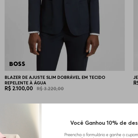
BLAZER DE AJUSTE SLIM DOBRÁVEL EM TECIDO
J
R
REPELENTE À ÁGUA
R$
2
.
100
,
00
R$
3
.
220
,
00
Você Ganhou 10% de des
Preencha o formulário e ganhe o cupo