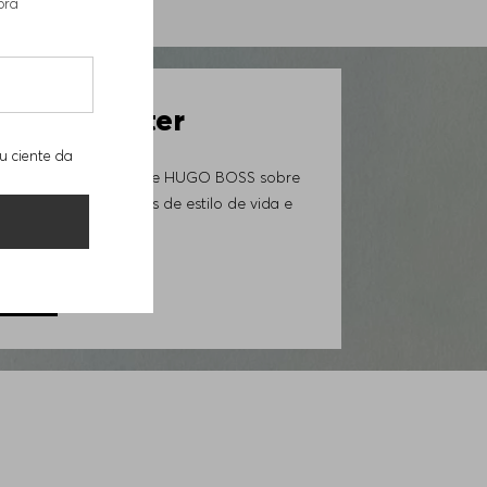
pra
-50522129407
 Newsletter
u ciente da
ovidades da Loja Online HUGO BOSS sobre
iais exclusivos, trends de estilo de vida e
GORA