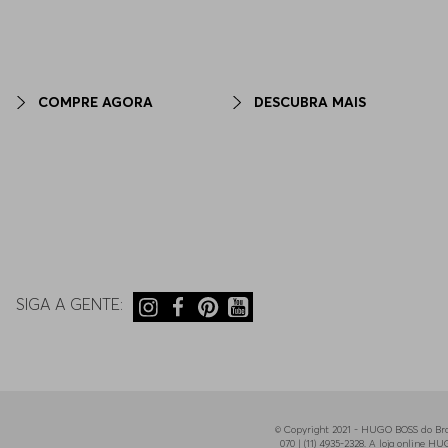
COMPRE AGORA
DESCUBRA MAIS
SIGA A GENTE:
© Copyright 2021 - HUGO BOSS do Bras
070 | (11) 4935-2328. A loja online 