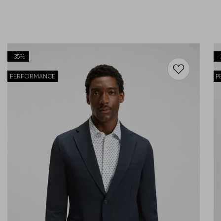
-
35%
-
PERFORMANCE
P