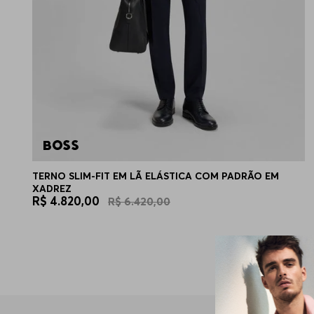
TERNO SLIM-FIT EM LÃ ELÁSTICA COM PADRÃO EM
XADREZ
R$
4
.
820
,
00
R$
6
.
420
,
00