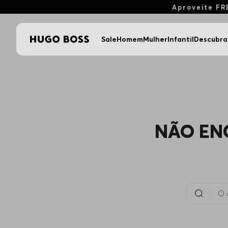
Aproveite FR
Sale
Homem
Mulher
Infantil
Descubra
NÃO EN
O que você