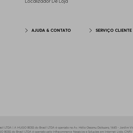
Localizador De Loja
AJUDA & CONTATO
SERVIÇO CLIENTE
il LTDA | A HUGO BOSS do Brasil LTDA é operada na Av. Hélio Ossamu Daikuara, 1445 - Jardim Vist
HUGO BOSS do Brasil LTDA é operada pela Infracommerce Negócios e Soluções em Internet Ltda. CNPJ 1