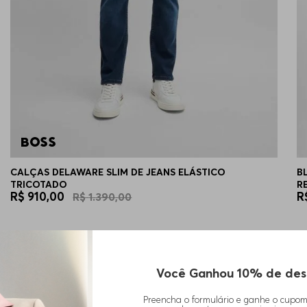
CALÇAS DELAWARE SLIM DE JEANS ELÁSTICO
B
TRICOTADO
R
R$
910
,
00
R
R$
1
.
390
,
00
Você Ganhou 10% de des
Preencha o formulário e ganhe o cupo