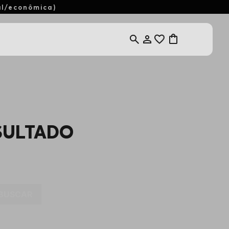
al/econômica)
SULTADO