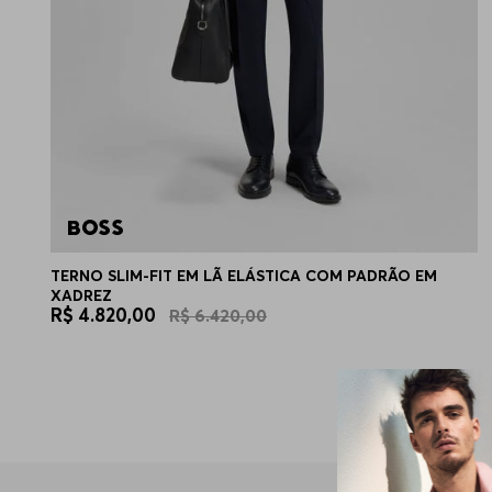
TERNO SLIM-FIT EM LÃ ELÁSTICA COM PADRÃO EM
XADREZ
R$
4
.
820
,
00
R$
6
.
420
,
00