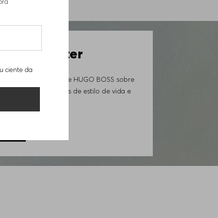
pra
85001
 Newsletter
u ciente da
ovidades da Loja Online HUGO BOSS sobre
iais exclusivos, trends de estilo de vida e
GORA