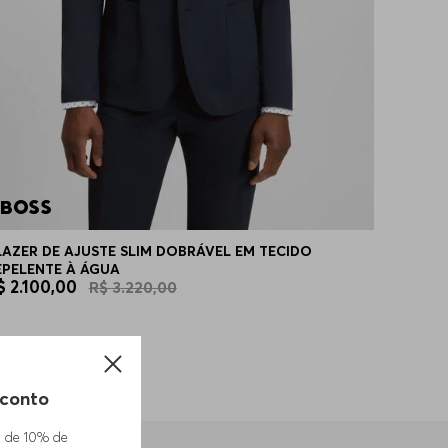
LAZER DE AJUSTE SLIM DOBRÁVEL EM TECIDO
EPELENTE À ÁGUA
$
2
.
100
,
00
R$
3
.
220
,
00
conto
m de 10% de