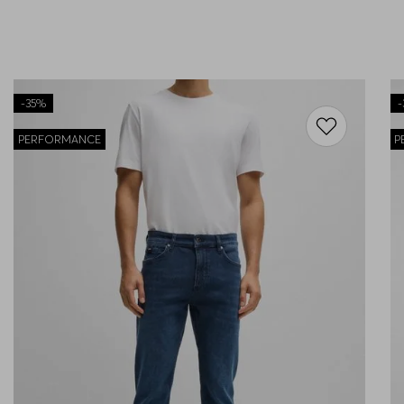
-
35%
-
PERFORMANCE
P