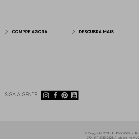
COMPRE AGORA
DESCUBRA MAIS
SIGA A GENTE:
© Copyright 2021 - HUGO BOSS do Bras
070 | (11) 4935-2328. A loja online 