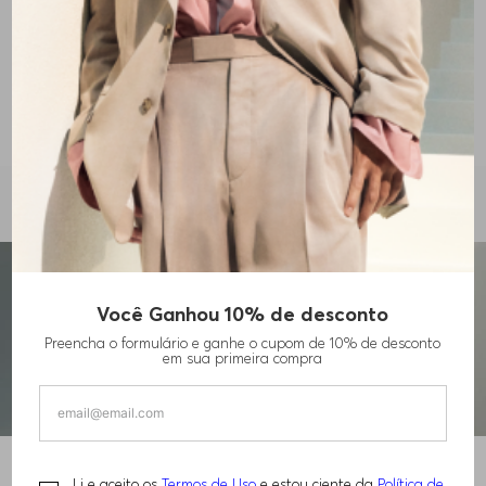
desejado.
1
DE
0
0
Você Está Aqui
Você Ganhou 10% de desconto
Preencha o formulário e ganhe o cupom de 10% de desconto
em sua primeira compra
HUGO BOSS Newsletter
Li e aceito os
Termos de Uso
e estou ciente da
Política de