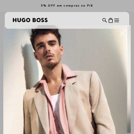
5% OFF em compras no PIX
HUGO: CÁPSULAS ESPECIAIS COM ATÉ 40% OFF
Ordenar Por
OOPS!
Nenhum produto encontrado
O que eu devo fazer?
Verifique os termos digitados.
Tente utilizar uma única palavra.
Utilize termos genéricos na busca.
Tente utilizar sinônimos do termo