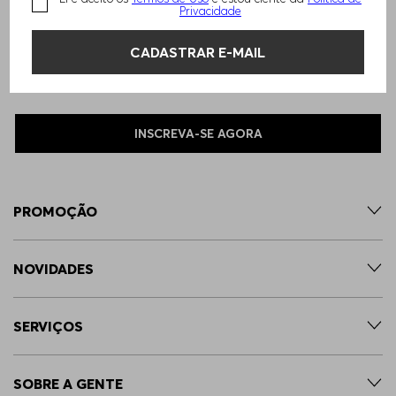
Privacidade
Receba as últimas novidades da Loja Online HUGO BOSS
CADASTRAR E-MAIL
sobre novos produtos, especiais exclusivos, trends de
estilo de vida e moda.
INSCREVA-SE AGORA
PROMOÇÃO
NOVIDADES
SERVIÇOS
SOBRE A GENTE