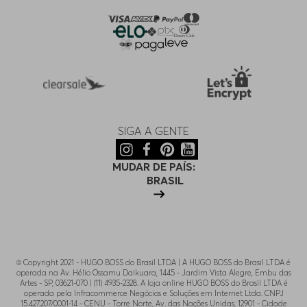
SIGA A GENTE
MUDAR DE PAÍS:
BRASIL
© Copyright 2021 - HUGO BOSS do Brasil LTDA | A HUGO BOSS do Brasil LTDA é
operada na Av. Hélio Ossamu Daikuara, 1445 - Jardim Vista Alegre, Embu das
Artes - SP, 03621-070 | (11) 4935-2328. A loja online HUGO BOSS do Brasil LTDA é
operada pela Infracommerce Negócios e Soluções em Internet Ltda. CNPJ
15.427.207/0001-14 - CENU - Torre Norte, Av. das Nações Unidas, 12901 - Cidade