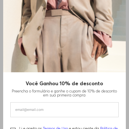
Você Ganhou 10% de desconto
CAMISETA EM MISTURA DE ALGODÃO COM
Preencha o formulário e ganhe o cupom de 10% de desconto
FITA VERMELHA COM LOGO
em sua primeira compra
R$
440
,
00
R$
720
,
00
Li e aceito os
Termos de Uso
e estou ciente da
Política de