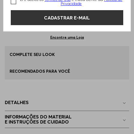
TAMANHO -
EP - XS
Informações do Tamanho
Privacidade
CADASTRAR E-MAIL
Qual o seu Tamanho?
Tabela de Tamanhos
ADICIONAR AO CARRINHO
EP - XS
Apenas
1
no estoque
Encontre uma Loja
P - S
COMPLETE SEU LOOK
Indisponível
RECOMENDADOS PARA VOCÊ
M - M
Indisponível
G - L
Indisponível
DETALHES
EG - XL
Indisponível
INFORMAÇÕES DO MATERIAL
E INSTRUÇÕES DE CUIDADO
EGG
Indisponível