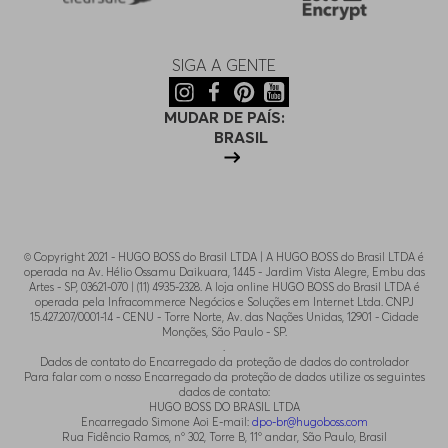
SIGA A GENTE
MUDAR DE PAÍS:
BRASIL
© Copyright 2021 - HUGO BOSS do Brasil LTDA | A HUGO BOSS do Brasil LTDA é
operada na Av. Hélio Ossamu Daikuara, 1445 - Jardim Vista Alegre, Embu das
Artes - SP, 03621-070 | (11) 4935-2328. A loja online HUGO BOSS do Brasil LTDA é
operada pela Infracommerce Negócios e Soluções em Internet Ltda. CNPJ
15.427.207/0001-14 - CENU - Torre Norte, Av. das Nações Unidas, 12901 - Cidade
Monções, São Paulo - SP.
.
Dados de contato do Encarregado da proteção de dados do controlador
Para falar com o nosso Encarregado da proteção de dados utilize os seguintes
dados de contato:
HUGO BOSS DO BRASIL LTDA
Encarregado Simone Aoi E-mail:
dpo-br@hugoboss.com
Rua Fidêncio Ramos, n° 302, Torre B, 11° andar, São Paulo, Brasil