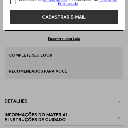
TAMANHO -
EP - XS
Informações do Tamanho
Privacidade
CADASTRAR E-MAIL
Qual o seu Tamanho?
Tabela de Tamanhos
ADICIONAR AO CARRINHO
EP - XS
Apenas
1
no estoque
Encontre uma Loja
P - S
COMPLETE SEU LOOK
Indisponível
RECOMENDADOS PARA VOCÊ
M - M
Indisponível
G - L
Indisponível
DETALHES
EG - XL
Indisponível
INFORMAÇÕES DO MATERIAL
E INSTRUÇÕES DE CUIDADO
EGG
Indisponível