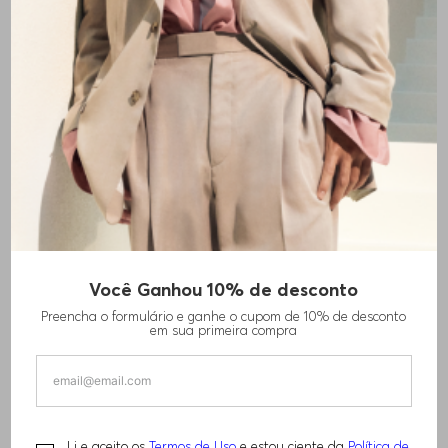
Você Ganhou 10% de desconto
CAMISETA EM ALGODÃO ELÁSTICO COM
Preencha o formulário e ganhe o cupom de 10% de desconto
LOGO
em sua primeira compra
R$
420
,
00
R$
640
,
00
Li e aceito os
Termos de Uso
e estou ciente da
Política de