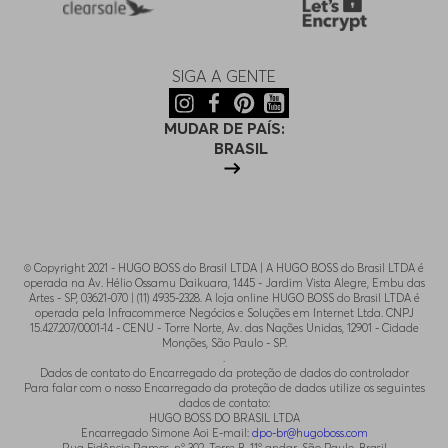
SIGA A GENTE
MUDAR DE PAÍS:
BRASIL
© Copyright 2021 - HUGO BOSS do Brasil LTDA | A HUGO BOSS do Brasil LTDA é
operada na Av. Hélio Ossamu Daikuara, 1445 - Jardim Vista Alegre, Embu das
Artes - SP, 03621-070 | (11) 4935-2328. A loja online HUGO BOSS do Brasil LTDA é
operada pela Infracommerce Negócios e Soluções em Internet Ltda. CNPJ
15.427.207/0001-14 - CENU - Torre Norte, Av. das Nações Unidas, 12901 - Cidade
Monções, São Paulo - SP.
.
Dados de contato do Encarregado da proteção de dados do controlador
Para falar com o nosso Encarregado da proteção de dados utilize os seguintes
dados de contato:
HUGO BOSS DO BRASIL LTDA
Encarregado Simone Aoi E-mail:
dpo-br@hugoboss.com