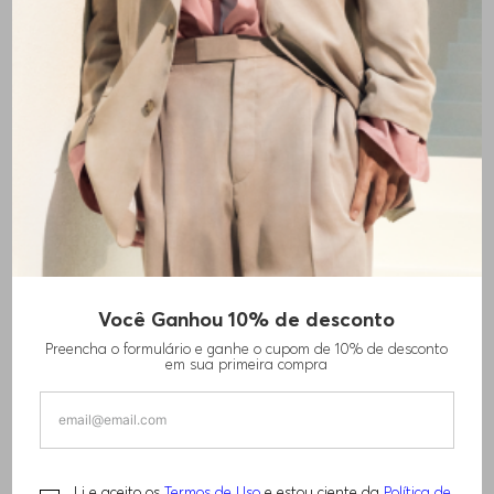
Você Ganhou 10% de desconto
CAMISETA DE ALGODÃO COM LOGO
Preencha o formulário e ganhe o cupom de 10% de desconto
em sua primeira compra
R$
230
,
00
R$
380
,
00
TAMANHO -
EP - XS
Informações do Tamanho
Li e aceito os
Termos de Uso
e estou ciente da
Política de