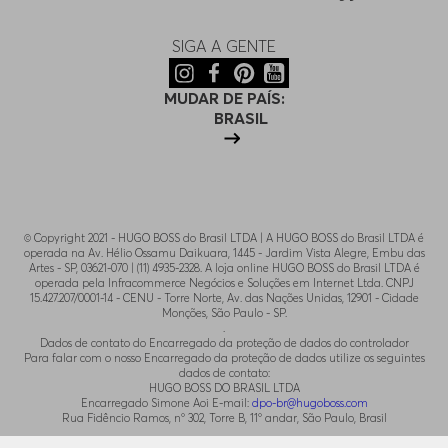
SIGA A GENTE
MUDAR DE PAÍS:
BRASIL
© Copyright 2021 - HUGO BOSS do Brasil LTDA | A HUGO BOSS do Brasil LTDA é
operada na Av. Hélio Ossamu Daikuara, 1445 - Jardim Vista Alegre, Embu das
Artes - SP, 03621-070 | (11) 4935-2328. A loja online HUGO BOSS do Brasil LTDA é
operada pela Infracommerce Negócios e Soluções em Internet Ltda. CNPJ
15.427.207/0001-14 - CENU - Torre Norte, Av. das Nações Unidas, 12901 - Cidade
Monções, São Paulo - SP.
.
Dados de contato do Encarregado da proteção de dados do controlador
Para falar com o nosso Encarregado da proteção de dados utilize os seguintes
dados de contato:
HUGO BOSS DO BRASIL LTDA
Encarregado Simone Aoi E-mail:
dpo-br@hugoboss.com
Rua Fidêncio Ramos, n° 302, Torre B, 11° andar, São Paulo, Brasil