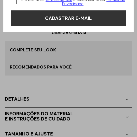
Privacidade
Qual o seu Tamanho?
Tabela de Tamanhos
ADICIONAR AO CARRINHO
CADASTRAR E-MAIL
EP - XS
Apenas
1
no estoque
Encontre uma Loja
P - S
COMPLETE SEU LOOK
Disponível
RECOMENDADOS PARA VOCÊ
M - M
Disponível
G - L
Disponível
DETALHES
EG - XL
Indisponível
INFORMAÇÕES DO MATERIAL
E INSTRUÇÕES DE CUIDADO
EGG
Indisponível
TAMANHO E AJUSTE