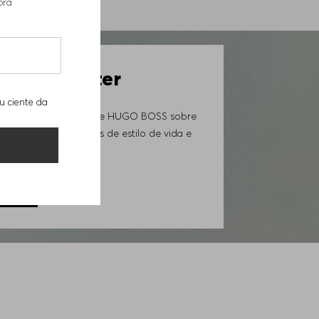
pra
a-50500455001
 Newsletter
u ciente da
ovidades da Loja Online HUGO BOSS sobre
iais exclusivos, trends de estilo de vida e
GORA