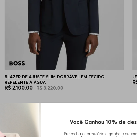
BLAZER DE AJUSTE SLIM DOBRÁVEL EM TECIDO
J
R
REPELENTE À ÁGUA
R$
2
.
100
,
00
R$
3
.
220
,
00
Você Ganhou 10% de des
Preencha o formulário e ganhe o cupo