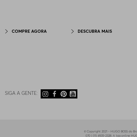
COMPRE AGORA
DESCUBRA MAIS
SIGA A GENTE:
© Copyright 2021 - HUGO BOSS do Bras
070 | (11) 4935-2328. A loja online 