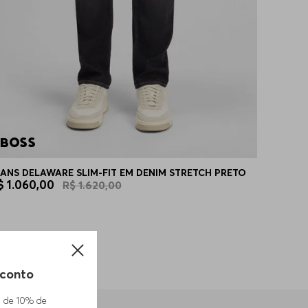
EANS DELAWARE SLIM-FIT EM DENIM STRETCH PRETO
$
1
.
060
,
00
R$
1
.
620
,
00
conto
m de 10% de