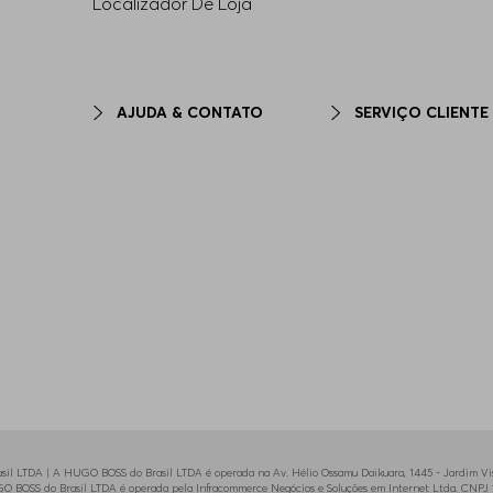
Localizador De Loja
AJUDA & CONTATO
SERVIÇO CLIENTE
il LTDA | A HUGO BOSS do Brasil LTDA é operada na Av. Hélio Ossamu Daikuara, 1445 - Jardim Vist
HUGO BOSS do Brasil LTDA é operada pela Infracommerce Negócios e Soluções em Internet Ltda. CNPJ 1