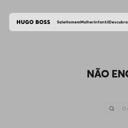
Sale
Homem
Mulher
Infantil
Descubra
NÃO EN
O que você