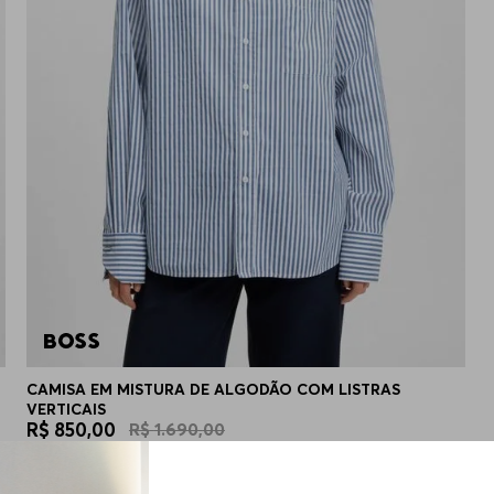
CAMISA EM MISTURA DE ALGODÃO COM LISTRAS
VERTICAIS
R$
850
,
00
R$
1
.
690
,
00