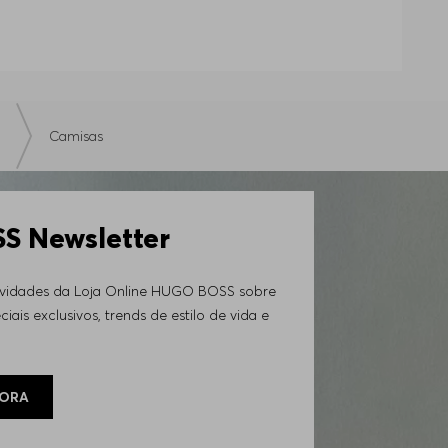
cabamentos sofisticados, botões exclusivos e
alando elegância discreta e premium.
diferenciadas e caimento leve, estas peças são
combina perfeitamente com a estrutura do
Camisas
ualquer guarda-roupa sofisticado. Já a BOSS
 descontraído e casual.
 Newsletter
modelos slim fit definem a silhueta com
es tendências.
ovidades da Loja Online HUGO BOSS sobre
iais exclusivos, trends de estilo de vida e
eciais;
GORA
S.