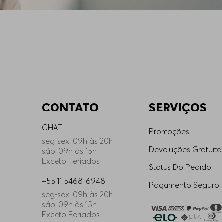
entes ambientes?
oncebidas para transitar entre diversas ocasiões
. No ambi
. Em momentos casuais, podem ser usadas abertas sobre regat
BOSS?
orte preciso e sofisticado, que realça a silhueta sem compro
iscose e malhas de alta durabilidade — asseguram toque su
CONTATO
SERVIÇOS
 look
CHAT
Promoções
as BOSS é evidente, é o momento de encontrar a peça que irá
seg-sex: 09h às 20h
e visual completo e impecável.
Devoluções Gratuita
sáb: 09h às 15h
. Convidamos você a explorar a coleção completa de
calças f
Exceto Feriados
Status Do Pedido
+55 11 5468-6948
Pagamento Seguro
seg-sex: 09h às 20h
sáb: 09h às 15h
Exceto Feriados