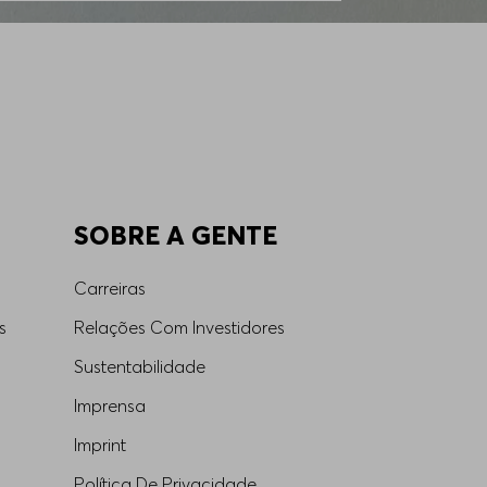
ente profissional, formam conjuntos formais
as, combinadas com
shorts ou saias
, criando
meter o conforto. Os tecidos, de origem
ave e caimento impecável.
SOBRE A GENTE
Carreiras
 complementar e elevar seu estilo. A seleção
s
Relações Com Investidores
emininas BOSS
e encontrar aquela que melhor
Sustentabilidade
Imprensa
Imprint
Política De Privacidade