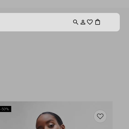
-
50%