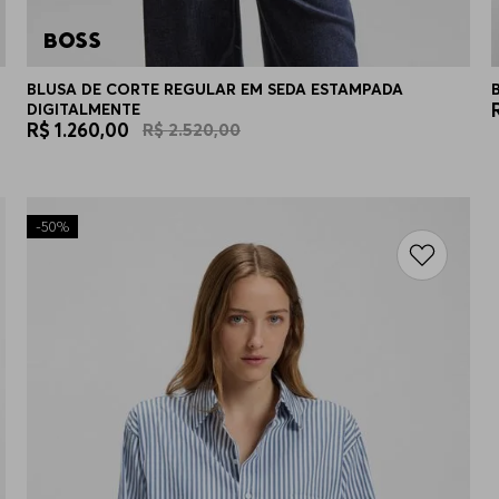
BLUSA DE CORTE REGULAR EM SEDA ESTAMPADA
DIGITALMENTE
R$
1
.
260
,
00
R$
2
.
520
,
00
-
50%