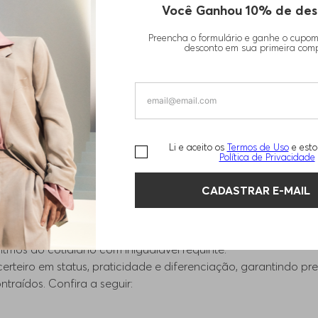
Você Ganhou 10% de des
1
DE
1
Exibindo
5
de
5
produtos
Preencha o formulário e ganhe o cupo
desconto em sua primeira com
Camisa feminina BOSS: o paradigma da elegância
Li e aceito os
Termos de Uso
e esto
Política de Privacidade
CADASTRAR E-MAIL
estimenta; ela é afirmação de autenticidade, modernidade e 
stintivo, tecidos de excelência e cortes que exaltam a silhu
itmos do cotidiano com inigualável requinte.
erteiro em status, praticidade e diferenciação, garantindo pre
traídos. Confira a seguir: