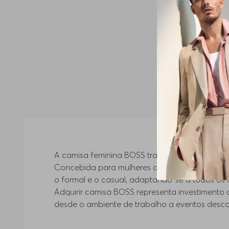
A camisa feminina BOSS transcende a simples v
Concebida para mulheres que apreciam design di
o formal e o casual, adaptando-se a todos os r
Adquirir camisa BOSS representa investimento c
desde o ambiente de trabalho a eventos descon
Camisa social feminina BOSS