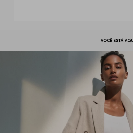
Reinterpretação clássica, esta peça é confecc
o icônico monograma Double B
. Elas se con
Blusas femininas BOSS
A leveza de tecidos como linho, viscose e malh
a escolha ideal para qualquer ocasião, propo
As blusas e camisas BOSS harmonizam-se com ma
VOCÊ ESTÁ AQU
blazer de corte impecável
, criando o conjunto 
Linhas especiais
A linha BOSS Black é o auge da alfaiataria min
Orange se diferencia por seus cortes modernos 
Guia de tamanho e caimento
Nossas modelagens foram meticulosamente elabo
elegância, enquanto as opções oversized propo
O valor de investimento BOSS
Elegância atemporal: peças que se adaptam co
Qualidade superior: tecidos premium, acabamen
Expressão da personalidade: elegância, autoco
Variedade de modelagens: da alfaiataria clás
Inovação em design: abordagem que capta tend