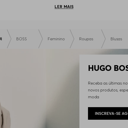
ionada em algodão mercerizado de alta qualidade, exibindo a
LER
sagram como item indispensável, facilitando composições e ex
a elástica assegura total liberdade de movimento. Com golas 
rcionando modernidade e elegância.
estria a peças de alfaiataria. A fluidez dos tecidos leves 
I
BOSS
Feminino
Roupas
Blusas
de inquestionável elegância.
imalista, oferecendo designs limpos e elegantes, a base de q
e uma paleta de cores vibrantes, perfeita para um estilo mais
HUGO BOSS
radas para garantir que você encontre a peça perfeita. Os 
rcionam visual urbano e confortável, alinhado às mais recent
Receba as últimas n
novos produtos, espec
m maestria a ambientes corporativos, casuais ou eventos esp
moda
tos precisos e detalhes exclusivos;
nfiança e autenticidade;
sica ao design contemporâneo;
INSCREVA-SE A
ências globais sem perder a essência inconfundível da BOS