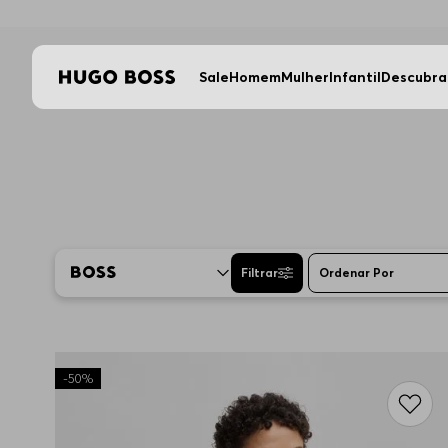
Sale
Homem
Mulher
Infantil
Descubra
Filtrar
Ordenar Por
Descon
-
50%