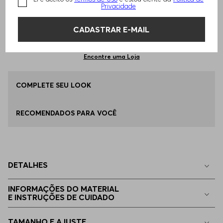
Privacidade
Qual o seu Tamanho?
Tabela de Tamanhos
CADASTRAR E-MAIL
ADICIONAR AO CARRINHO
100ML
Apenas
1
no estoque
Encontre uma Loja
COMPLETE SEU LOOK
RECOMENDADOS PARA VOCÊ
DETALHES
INFORMAÇÕES DO MATERIAL
E INSTRUÇÕES DE CUIDADO
TAMANHO E AJUSTE