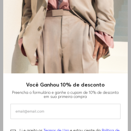
BOSS BOTTLED BOLD CITRUS EAU DE
Você Ganhou 10% de desconto
PARFUM 100ML
Preencha o formulário e ganhe o cupom de 10% de desconto
em sua primeira compra
R$
749
,
00
TAMANHO -
100ML
Informações do Tamanho
Li e aceito os
Termos de Uso
e estou ciente da
Política de