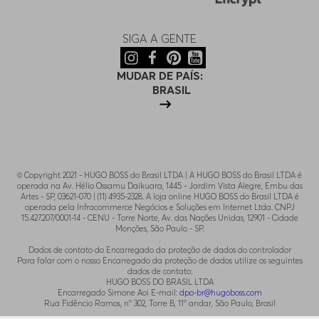
SIGA A GENTE
MUDAR DE PAÍS:
BRASIL
© Copyright 2021 - HUGO BOSS do Brasil LTDA | A HUGO BOSS do Brasil LTDA é
operada na Av. Hélio Ossamu Daikuara, 1445 - Jardim Vista Alegre, Embu das
Artes - SP, 03621-070 | (11) 4935-2328. A loja online HUGO BOSS do Brasil LTDA é
operada pela Infracommerce Negócios e Soluções em Internet Ltda. CNPJ
15.427.207/0001-14 - CENU - Torre Norte, Av. das Nações Unidas, 12901 - Cidade
Monções, São Paulo - SP.
.
Dados de contato do Encarregado da proteção de dados do controlador
Para falar com o nosso Encarregado da proteção de dados utilize os seguintes
dados de contato:
HUGO BOSS DO BRASIL LTDA
Encarregado Simone Aoi E-mail:
dpo-br@hugoboss.com
Rua Fidêncio Ramos, n° 302, Torre B, 11° andar, São Paulo, Brasil