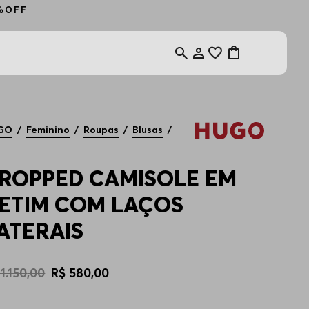
0%OFF
GO
Feminino
Roupas
Blusas
ROPPED CAMISOLE EM
ETIM COM LAÇOS
ATERAIS
1
.
150
,
00
R$
580
,
00