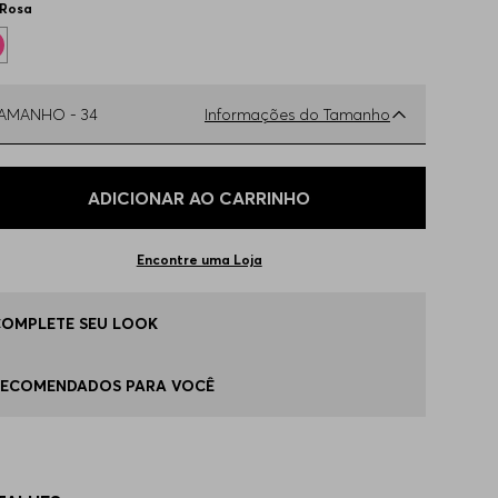
Rosa
TAMANHO -
34
Informações do Tamanho
ual o seu Tamanho?
Tabela de Tamanhos
ADICIONAR AO CARRINHO
4
Apenas
1
no estoque
Encontre uma Loja
6
Disponível
COMPLETE SEU LOOK
8
Apenas
1
no estoque
RECOMENDADOS PARA VOCÊ
0
Apenas
1
no estoque