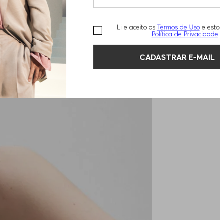
Li e aceito os
Termos de Uso
e esto
Política de Privacidade
CADASTRAR E-MAIL