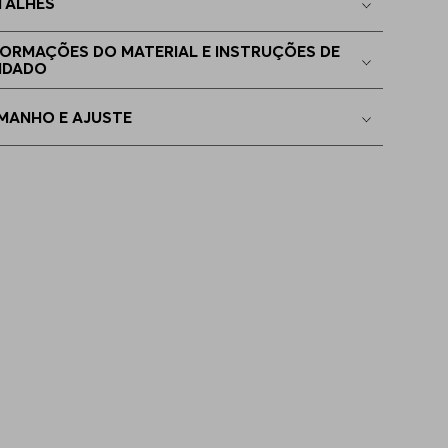
TALHES
2
Indisponível
FORMAÇÕES DO MATERIAL E INSTRUÇÕES DE
IDADO
2
Indisponível
MANHO E AJUSTE
4
Indisponível
6
Indisponível