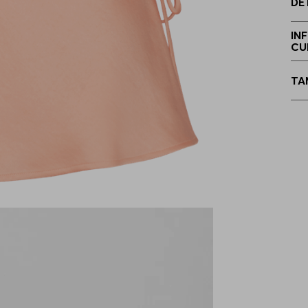
DE
3
IN
CU
4
TA
4
4