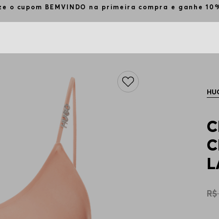
ize o cupom BEMVINDO na primeira compra e ganhe 1
HU
C
C
L
R$