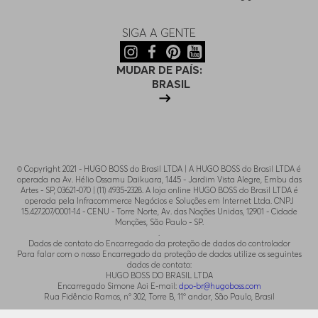
SIGA A GENTE
MUDAR DE PAÍS:
BRASIL
© Copyright 2021 - HUGO BOSS do Brasil LTDA | A HUGO BOSS do Brasil LTDA é
operada na Av. Hélio Ossamu Daikuara, 1445 - Jardim Vista Alegre, Embu das
Artes - SP, 03621-070 | (11) 4935-2328. A loja online HUGO BOSS do Brasil LTDA é
operada pela Infracommerce Negócios e Soluções em Internet Ltda. CNPJ
15.427.207/0001-14 - CENU - Torre Norte, Av. das Nações Unidas, 12901 - Cidade
Monções, São Paulo - SP.
.
Dados de contato do Encarregado da proteção de dados do controlador
Para falar com o nosso Encarregado da proteção de dados utilize os seguintes
dados de contato:
HUGO BOSS DO BRASIL LTDA
Encarregado Simone Aoi E-mail:
dpo-br@hugoboss.com
Rua Fidêncio Ramos, n° 302, Torre B, 11° andar, São Paulo, Brasil