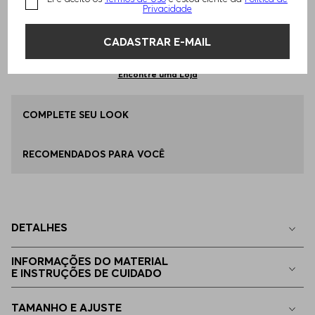
Privacidade
Qual o seu Tamanho?
Tabela de Tamanhos
ADICIONAR AO CARRINHO
CADASTRAR E-MAIL
32
Apenas
1
no estoque
Encontre uma Loja
34
COMPLETE SEU LOOK
Disponível
RECOMENDADOS PARA VOCÊ
36
Apenas
1
no estoque
38
Indisponível
DETALHES
40
Indisponível
INFORMAÇÕES DO MATERIAL
E INSTRUÇÕES DE CUIDADO
42
Indisponível
TAMANHO E AJUSTE