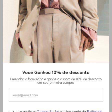
Você Ganhou 10% de desconto
BLAZER DESCONTRAÍDO EM TECIDO MATE
Preencha o formulário e ganhe o cupom de 10% de desconto
em sua primeira compra
R$
1
.
680
,
00
R$
3
.
350
,
00
TAMANHO -
32
Informações do Tamanho
Li e aceito os
Termos de Uso
e estou ciente da
Política de