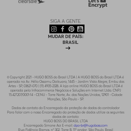
SIGA A GENTE
MUDAR DE PAÍS:
BRASIL
© Copyright 2021 - HUGO BOSS do Brasil LTDA | A HUGO BOSS do Brasil LTDA é
operada na Av. Hélio Ossamu Daikuara, 1445 - Jardim Vista Alegre, Embu das
Artes - SP, 03621-070 | (11) 4935-2328. A loja online HUGO BOSS do Brasil LTDA é
operada pela Infracommerce Negócios e Soluções em Internet Ltda. CNPJ
15.427.207/0001-14 - CENU - Torre Norte, Av. das Nações Unidas, 12901 - Cidade
Monções, São Paulo - SP.
.
Dados de contato do Encarregado da proteção de dados do controlador
Para falar com o nosso Encarregado da proteção de dados utilize os seguintes
dados de contato:
HUGO BOSS DO BRASIL LTDA
Encarregado Simone Aoi E-mail:
dpo-br@hugoboss.com
Rua Fidêncio Ramos, n° 302, Torre B, 11° andar, São Paulo, Brasil