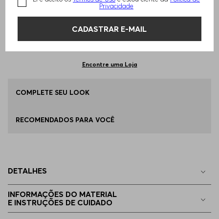
TAMANHO -
EG - XL
Informações do Tamanho
Privacidade
CADASTRAR E-MAIL
Qual o seu Tamanho?
Tabela de Tamanhos
ADICIONAR AO CARRINHO
EG - XL
Apenas
1
no estoque
Encontre uma Loja
EGG
COMPLETE SEU LOOK
Apenas
1
no estoque
RECOMENDADOS PARA VOCÊ
P - S
Indisponível
M - M
Indisponível
DETALHES
G - L
Indisponível
INFORMAÇÕES DO MATERIAL
E INSTRUÇÕES DE CUIDADO
EEGG
Indisponível