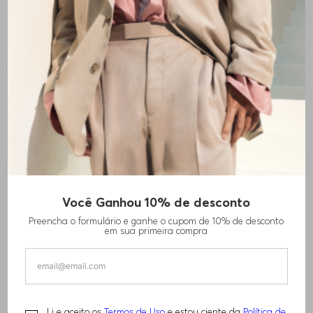
Você Ganhou 10% de desconto
SHORTS DE BANHO DE SECAGEM RÁPIDA
Preencha o formulário e ganhe o cupom de 10% de desconto
COM DETALHES CONTRASTANTES
em sua primeira compra
R$
480
,
00
Li e aceito os
Termos de Uso
e estou ciente da
Política de