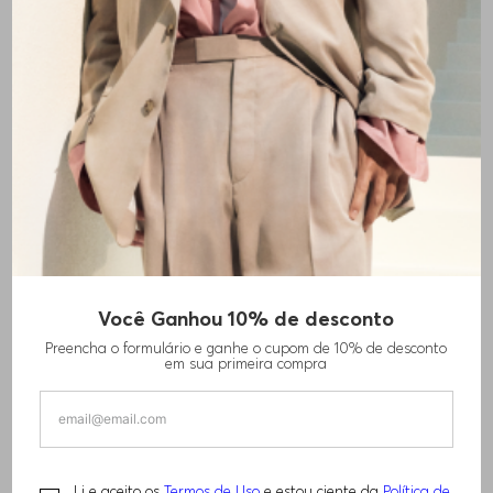
TÊNIS COM SOLADO ROBUSTO EM EFEITO
Você Ganhou 10% de desconto
ACOLCHOADO
Preencha o formulário e ganhe o cupom de 10% de desconto
em sua primeira compra
R$
880
,
00
R$
1
.
750
,
00
TAMANHO -
37
Informações do Tamanho
Li e aceito os
Termos de Uso
e estou ciente da
Política de