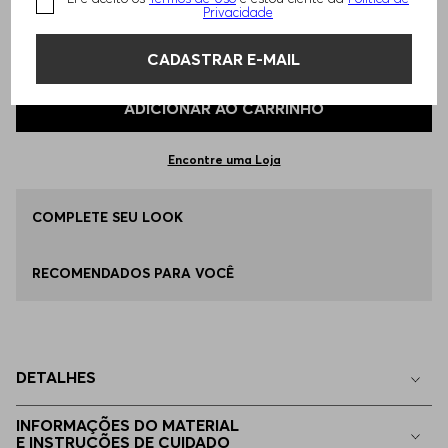
Privacidade
Todos os nossos calçados estão no padrão Europeu, verifique a
Qual o seu Tamanho?
Tabela de Tamanhos
tabela de medidas.
CADASTRAR E-MAIL
ADICIONAR AO CARRINHO
37
Apenas
1
no estoque
Encontre uma Loja
36
Indisponível
COMPLETE SEU LOOK
38
Indisponível
RECOMENDADOS PARA VOCÊ
39
Indisponível
40
Indisponível
DETALHES
INFORMAÇÕES DO MATERIAL
E INSTRUÇÕES DE CUIDADO