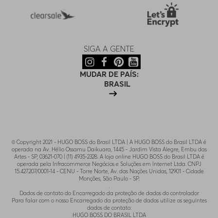
SIGA A GENTE
MUDAR DE PAÍS:
BRASIL
© Copyright 2021 - HUGO BOSS do Brasil LTDA | A HUGO BOSS do Brasil LTDA é
operada na Av. Hélio Ossamu Daikuara, 1445 - Jardim Vista Alegre, Embu das
Artes - SP, 03621-070 | (11) 4935-2328. A loja online HUGO BOSS do Brasil LTDA é
operada pela Infracommerce Negócios e Soluções em Internet Ltda. CNPJ
15.427.207/0001-14 - CENU - Torre Norte, Av. das Nações Unidas, 12901 - Cidade
Monções, São Paulo - SP.
.
Dados de contato do Encarregado da proteção de dados do controlador
Para falar com o nosso Encarregado da proteção de dados utilize os seguintes
dados de contato:
HUGO BOSS DO BRASIL LTDA