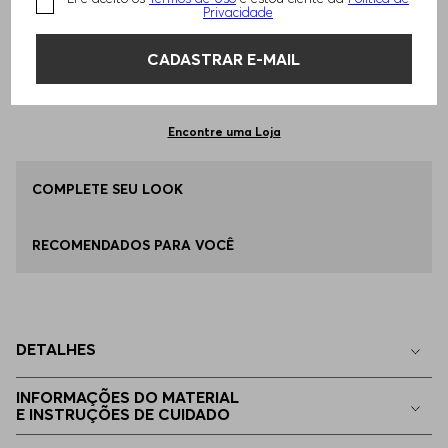
TAMANHO -
ÚNICO
Informações do Tamanho
Privacidade
CADASTRAR E-MAIL
Qual o seu Tamanho?
Tabela de Tamanhos
ADICIONAR AO CARRINHO
ÚNICO
Disponível
Encontre uma Loja
COMPLETE SEU LOOK
RECOMENDADOS PARA VOCÊ
DETALHES
INFORMAÇÕES DO MATERIAL
E INSTRUÇÕES DE CUIDADO