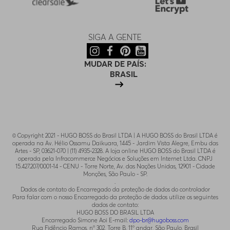
SIGA A GENTE
MUDAR DE PAÍS:
BRASIL
© Copyright 2021 - HUGO BOSS do Brasil LTDA | A HUGO BOSS do Brasil LTDA é
operada na Av. Hélio Ossamu Daikuara, 1445 - Jardim Vista Alegre, Embu das
Artes - SP, 03621-070 | (11) 4935-2328. A loja online HUGO BOSS do Brasil LTDA é
operada pela Infracommerce Negócios e Soluções em Internet Ltda. CNPJ
15.427.207/0001-14 - CENU - Torre Norte, Av. das Nações Unidas, 12901 - Cidade
Monções, São Paulo - SP.
.
Dados de contato do Encarregado da proteção de dados do controlador
Para falar com o nosso Encarregado da proteção de dados utilize os seguintes
dados de contato:
HUGO BOSS DO BRASIL LTDA
Encarregado Simone Aoi E-mail:
dpo-br@hugoboss.com
Rua Fidêncio Ramos, n° 302, Torre B, 11° andar, São Paulo, Brasil