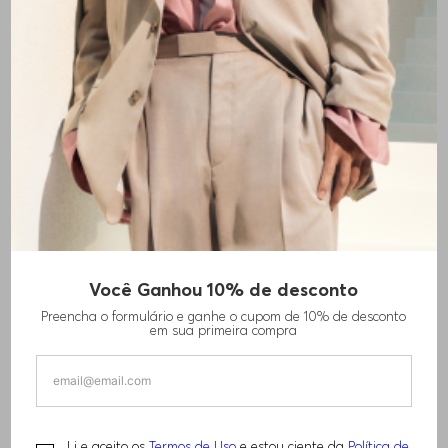
+
2
cores
Você Ganhou 10% de desconto
BONÉ DE ALGODÃO TWILL COM SEIS
Preencha o formulário e ganhe o cupom de 10% de desconto
PAINÉIS E LOGO BORDADO
em sua primeira compra
R$
440
,
00
Li e aceito os
Termos de Uso
e estou ciente da
Política de