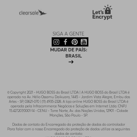
SIGA A GENTE
MUDAR DE PAÍS:
BRASIL
© Copyright 2021 - HUGO BOSS do Brasil LTDA | A HUGO BOSS do Brasil LTDA é
operada na Av. Hélio Ossamu Daikuara, 1445 - Jardim Vista Alegre, Embu das
Artes - SP, 03621-070 | (11) 4935-2328. A loja online HUGO BOSS do Brasil LTDA é
operada pela Infracommerce Negócios e Soluções em Internet Ltda. CNPJ
15.427.207/0001-14 - CENU - Torre Norte, Av. das Nações Unidas, 12901 - Cidade
Monções, São Paulo - SP.
.
Dados de contato do Encarregado da proteção de dados do controlador
Para falar com o nosso Encarregado da proteção de dados utilize os seguintes
dados de contato: