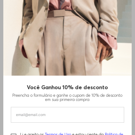
Você Ganhou 10% de desconto
BOTAS DE SALTO ALTO EM COURO NAPA
Preencha o formulário e ganhe o cupom de 10% de desconto
COM ACABAMENTO COM MONOGRAMA
em sua primeira compra
R$
1
.
540
,
00
R$
3
.
070
,
00
Li e aceito os
Termos de Uso
e estou ciente da
Política de