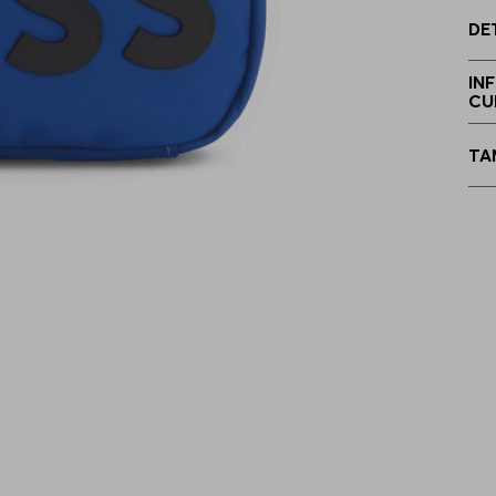
DE
IN
CU
TA