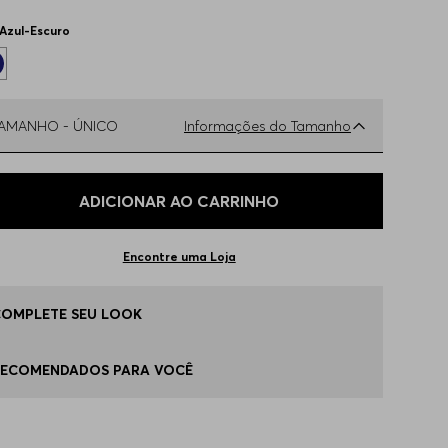
Azul-Escuro
TAMANHO -
ÚNICO
Informações do Tamanho
ual o seu Tamanho?
Tabela de Tamanhos
ADICIONAR AO CARRINHO
ÚNICO
Apenas
1
no estoque
Encontre uma Loja
COMPLETE SEU LOOK
RECOMENDADOS PARA VOCÊ