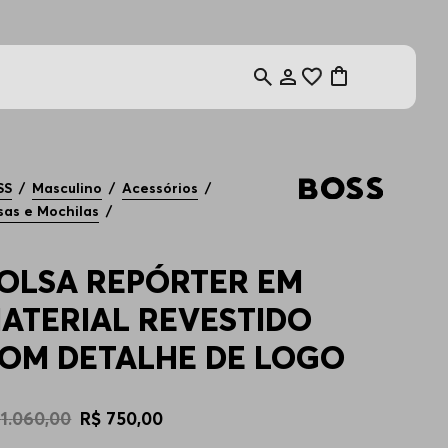
0%OFF
SS
Masculino
Acessórios
sas e Mochilas
OLSA REPÓRTER EM
ATERIAL REVESTIDO
OM DETALHE DE LOGO
1
.
060
,
00
R$
750
,
00