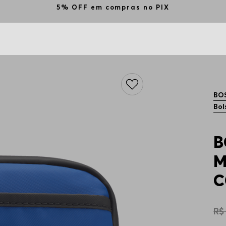
ize o cupom BEMVINDO na primeira compra e ganhe 1
BO
Bol
B
M
C
R$