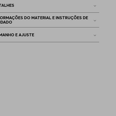
TALHES
00
Indisponível
FORMAÇÕES DO MATERIAL E INSTRUÇÕES DE
IDADO
05
Indisponível
MANHO E AJUSTE
10
Indisponível
15
Indisponível
20
Indisponível