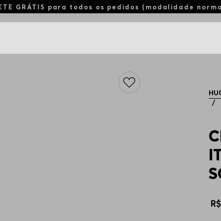
ETE GRÁTIS para todos os pedidos (modalidade norm
HU
C
I
S
R