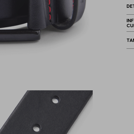
DE
1
IN
CU
1
TA
1
1
1