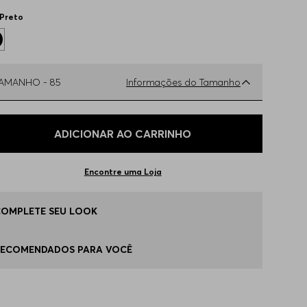
Preto
TAMANHO -
85
Informações do Tamanho
ual o seu Tamanho?
Tabela de Tamanhos
ADICIONAR AO CARRINHO
80
Apenas
1
no estoque
Encontre uma Loja
5
Apenas
1
no estoque
COMPLETE SEU LOOK
5
Apenas
1
no estoque
RECOMENDADOS PARA VOCÊ
90
Indisponível