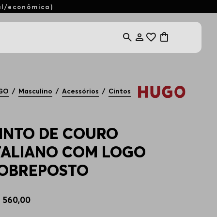
al/econômica)
GO
Masculino
Acessórios
Cintos
INTO DE COURO
TALIANO COM LOGO
OBREPOSTO
$
560
,
00