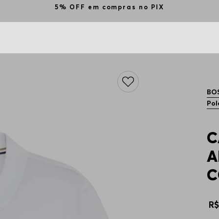
5% OFF em compras no PIX
BO
Pol
C
A
C
R