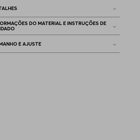
TALHES
EGG
Disponível
FORMAÇÕES DO MATERIAL E INSTRUÇÕES DE
IDADO
EEGG
Apenas
1
no estoque
MANHO E AJUSTE
4GG
Disponível
5GG
Apenas
1
no estoque
P - XS
Indisponível
6GG
Indisponível