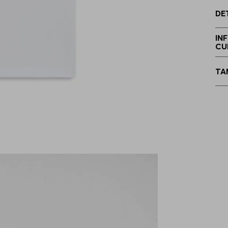
DE
IN
CU
TA
E