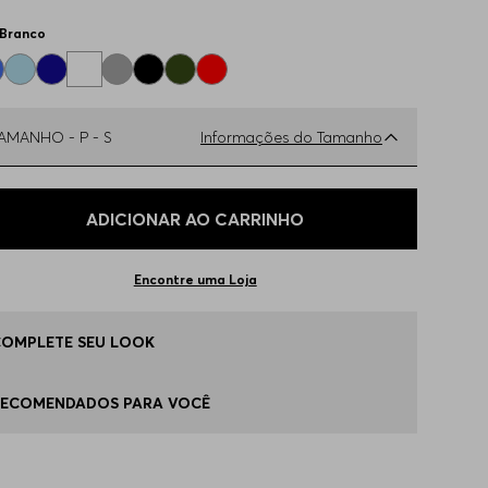
Branco
TAMANHO -
P - S
Informações do Tamanho
ual o seu Tamanho?
Tabela de Tamanhos
ADICIONAR AO CARRINHO
 - S
Disponível
Encontre uma Loja
 - M
Disponível
COMPLETE SEU LOOK
 - L
Disponível
RECOMENDADOS PARA VOCÊ
G - XL
Disponível