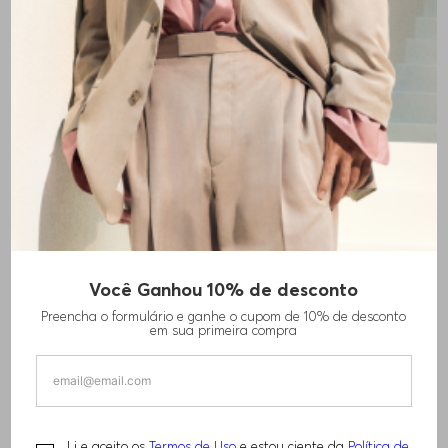
Você Ganhou 10% de desconto
POLO DE ALGODÃO COM PADRÃO
Preencha o formulário e ganhe o cupom de 10% de desconto
JACQUARD
em sua primeira compra
R$
1
.
460
,
00
Li e aceito os
Termos de Uso
e estou ciente da
Política de