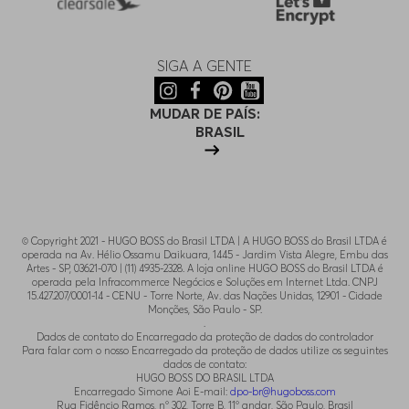
SIGA A GENTE
MUDAR DE PAÍS:
BRASIL
© Copyright 2021 - HUGO BOSS do Brasil LTDA | A HUGO BOSS do Brasil LTDA é
operada na Av. Hélio Ossamu Daikuara, 1445 - Jardim Vista Alegre, Embu das
Artes - SP, 03621-070 | (11) 4935-2328. A loja online HUGO BOSS do Brasil LTDA é
operada pela Infracommerce Negócios e Soluções em Internet Ltda. CNPJ
15.427.207/0001-14 - CENU - Torre Norte, Av. das Nações Unidas, 12901 - Cidade
Monções, São Paulo - SP.
.
Dados de contato do Encarregado da proteção de dados do controlador
Para falar com o nosso Encarregado da proteção de dados utilize os seguintes
dados de contato:
HUGO BOSS DO BRASIL LTDA
Encarregado Simone Aoi E-mail:
dpo-br@hugoboss.com
Rua Fidêncio Ramos, n° 302, Torre B, 11° andar, São Paulo, Brasil