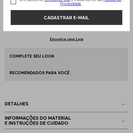
TAMANHO -
P - S
Informações do Tamanho
Privacidade
CADASTRAR E-MAIL
Qual o seu Tamanho?
Tabela de Tamanhos
ADICIONAR AO CARRINHO
P - S
Disponível
Encontre uma Loja
M - M
COMPLETE SEU LOOK
Disponível
RECOMENDADOS PARA VOCÊ
G - L
Disponível
EG - XL
Disponível
DETALHES
EGG
Apenas
1
no estoque
INFORMAÇÕES DO MATERIAL
E INSTRUÇÕES DE CUIDADO
EEGG
Apenas
1
no estoque