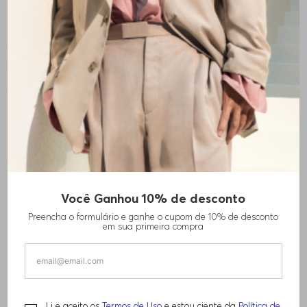
Você Ganhou 10% de desconto
CINTO DE COURO GRANULADO COM
Preencha o formulário e ganhe o cupom de 10% de desconto
FIVELA GRAVADA COM LOGO
em sua primeira compra
R$
600
,
00
Li e aceito os
Termos de Uso
e estou ciente da
Política de