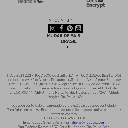
SIGA A GENTE
MUDAR DE PAÍS:
BRASIL
© Copyright 2021 - HUGO BOSS do Brasil LTDA | A HUGO BOSS do Brasil LTDA é
operada na Av. Hélio Ossamu Daikuara, 1445 - Jardim Vista Alegre, Embu das
Artes - SP, 03621-070 | (11) 4935-2328. A loja online HUGO BOSS do Brasil LTDA é
operada pela Infracommerce Negócios e Soluções em Internet Ltda. CNPJ
15.427.207/0001-14 - CENU - Torre Norte, Av. das Nações Unidas, 12901 - Cidade
Monções, São Paulo - SP.
.
Dados de contato do Encarregado da proteção de dados do controlador
Para falar com o nosso Encarregado da proteção de dados utilize os seguintes
dados de contato:
HUGO BOSS DO BRASIL LTDA
Encarregado Simone Aoi E-mail:
dpo-br@hugoboss.com
Rua Fidêncio Ramos, n° 302, Torre B, 11° andar, São Paulo, Brasil