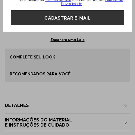
TAMANHO -
85
Informações do Tamanho
Privacidade
CADASTRAR E-MAIL
Qual o seu Tamanho?
Tabela de Tamanhos
ADICIONAR AO CARRINHO
80
Disponível
Encontre uma Loja
85
COMPLETE SEU LOOK
Apenas
1
no estoque
RECOMENDADOS PARA VOCÊ
90
Indisponível
95
Indisponível
DETALHES
100
Indisponível
INFORMAÇÕES DO MATERIAL
E INSTRUÇÕES DE CUIDADO
105
Indisponível