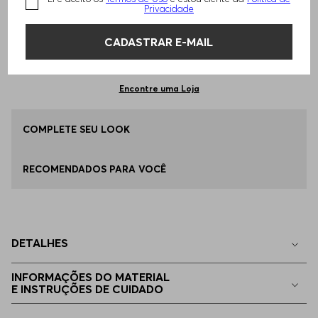
TAMANHO -
G - L
Informações do Tamanho
Privacidade
CADASTRAR E-MAIL
Qual o seu Tamanho?
Tabela de Tamanhos
ADICIONAR AO CARRINHO
G - L
Apenas
1
no estoque
Encontre uma Loja
EP - XS
COMPLETE SEU LOOK
Indisponível
RECOMENDADOS PARA VOCÊ
P - S
Indisponível
M - M
Indisponível
DETALHES
EG - XL
Indisponível
INFORMAÇÕES DO MATERIAL
E INSTRUÇÕES DE CUIDADO