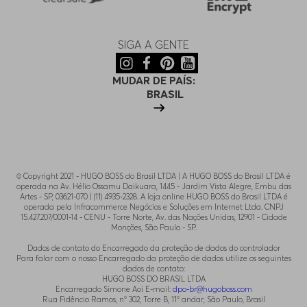
SIGA A GENTE
MUDAR DE PAÍS:
BRASIL
© Copyright 2021 - HUGO BOSS do Brasil LTDA | A HUGO BOSS do Brasil LTDA é
operada na Av. Hélio Ossamu Daikuara, 1445 - Jardim Vista Alegre, Embu das
Artes - SP, 03621-070 | (11) 4935-2328. A loja online HUGO BOSS do Brasil LTDA é
operada pela Infracommerce Negócios e Soluções em Internet Ltda. CNPJ
15.427.207/0001-14 - CENU - Torre Norte, Av. das Nações Unidas, 12901 - Cidade
Monções, São Paulo - SP.
.
Dados de contato do Encarregado da proteção de dados do controlador
Para falar com o nosso Encarregado da proteção de dados utilize os seguintes
dados de contato:
HUGO BOSS DO BRASIL LTDA
Encarregado Simone Aoi E-mail:
dpo-br@hugoboss.com
Rua Fidêncio Ramos, n° 302, Torre B, 11° andar, São Paulo, Brasil