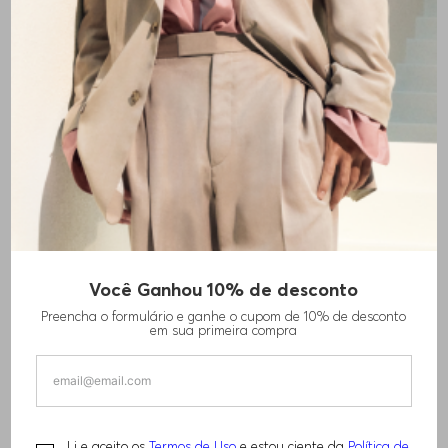
Você Ganhou 10% de desconto
CAMISETA EM MALHA DE ALGODÃO COM
Preencha o formulário e ganhe o cupom de 10% de desconto
DETALHES BRILHANTES
em sua primeira compra
R$
280
,
00
R$
560
,
00
Li e aceito os
Termos de Uso
e estou ciente da
Política de