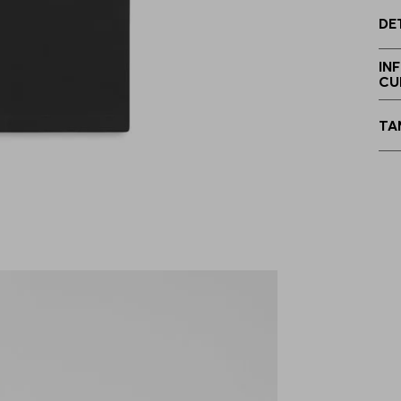
DE
M
IN
CU
TA