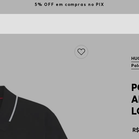
5% OFF em compras no PIX
HU
Pol
P
A
L
R