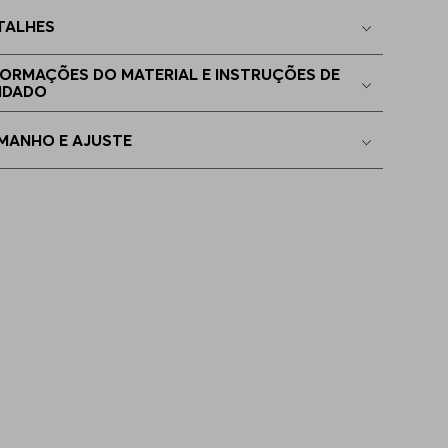
TALHES
 - M
Indisponível
FORMAÇÕES DO MATERIAL E INSTRUÇÕES DE
IDADO
EGG
Indisponível
MANHO E AJUSTE