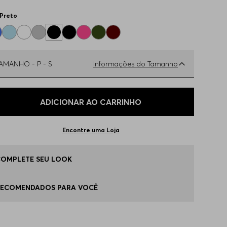
Preto
TAMANHO -
P - S
Informações do Tamanho
ual o seu Tamanho?
Tabela de Tamanhos
ADICIONAR AO CARRINHO
 - S
Disponível
Encontre uma Loja
 - L
Disponível
COMPLETE SEU LOOK
G - XL
Apenas
1
no estoque
RECOMENDADOS PARA VOCÊ
P - XS
Indisponível